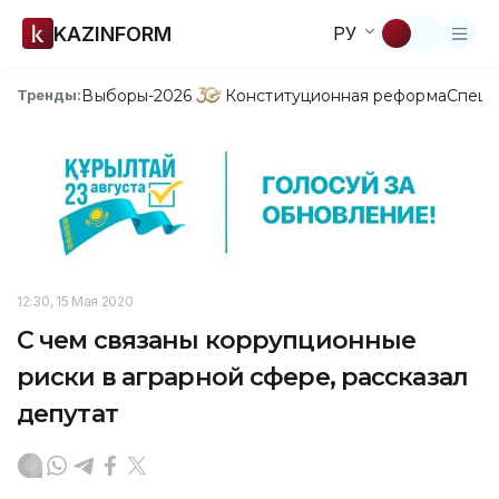
KAZINFORM
РУ
Выборы-2026
Конституционная реформа
Спецп
Тренды:
12:30, 15 Мая 2020
С чем связаны коррупционные
риски в аграрной сфере, рассказал
депутат