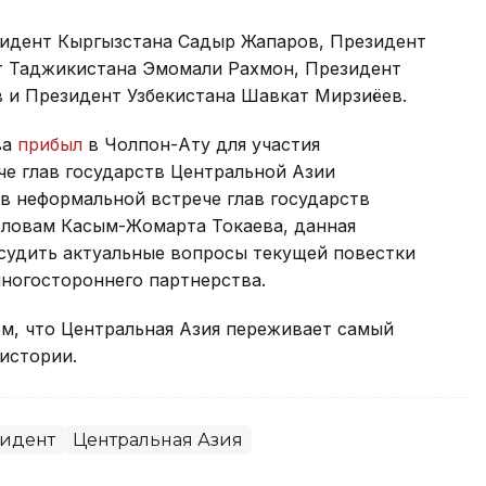
зидент Кыргызстана Садыр Жапаров, Президент
т Таджикистана Эмомали Рахмон, Президент
 и Президент Узбекистана Шавкат Мирзиёев.
ва
прибыл
в Чолпон-Ату для участия
че глав государств Центральной Азии
в неформальной встрече глав государств
словам Касым-Жомарта Токаева, данная
судить актуальные вопросы текущей повестки
ногостороннего партнерства.
м, что Центральная Азия переживает самый
истории.
идент
Центральная Азия