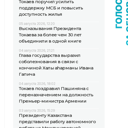
Токаев поручил усилить
поддержку МСБ и повысить
доступность жилья
05 августа 2026, 12:20
Высказывания Президента
Токаева за более чем 30 лет
объединили в одной книге
04 августа 2026, 21:21
Глава государства выразил
соболезнования в связи с
кончиной Халық қаһарманы Ивана
Гапича
04 августа 2026, 18:02
Токаев поздравил Пашиняна с
переназначением на должность
Премьер-министра Армении
03 августа 2026, 15:29
Президенту Казахстана
представили работу автономного
робота на Международной