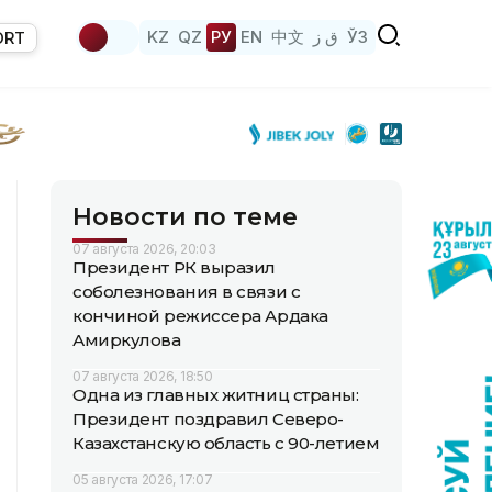
KZ
QZ
РУ
EN
中文
ق ز
ЎЗ
ORT
Новости по теме
07 августа 2026, 20:03
Президент РК выразил
соболезнования в связи с
кончиной режиссера Ардака
Амиркулова
07 августа 2026, 18:50
Одна из главных житниц страны:
Президент поздравил Северо-
Казахстанскую область с 90-летием
05 августа 2026, 17:07