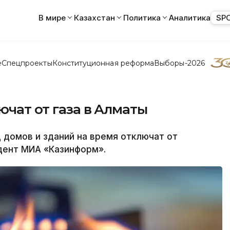
В мире
Казахстан
Политика
Аналитика
SP
е
Спецпроекты
Конституционная реформа
Выборы-2026
ючат от газа в Алматы
домов и зданий на время отключат от
дент МИА «Казинформ».