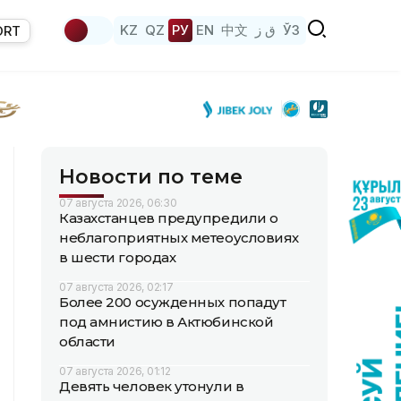
KZ
QZ
РУ
EN
中文
ق ز
ЎЗ
ORT
Новости по теме
07 августа 2026, 06:30
Казахстанцев предупредили о
неблагоприятных метеоусловиях
в шести городах
07 августа 2026, 02:17
Более 200 осужденных попадут
под амнистию в Актюбинской
области
07 августа 2026, 01:12
Девять человек утонули в