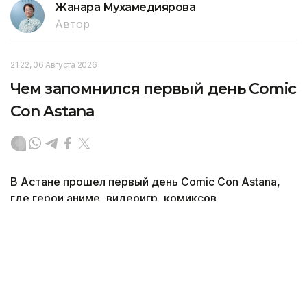
Жанара Мухамедиярова
Автор
21:22, 06 Августа 2026
Чем запомнился первый день Comic
Con Astana
В Астане прошел первый день Comic Con Astana,
где герои аниме, видеоигр, комиксов
и кинематографа вышли за пределы экранов. Чем
запомнилось главное событие для поклонников
поп-культуры, какие образы стали самыми
заметными — подробнее в обзорном материале
корреспондента агентства Kazinform.