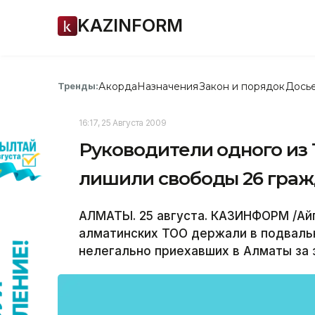
KAZINFORM
Акорда
Назначения
Закон и порядок
Дось
Тренды:
16:17, 25 Августа 2009
Руководители одного из
лишили свободы 26 граж
АЛМАТЫ. 25 августа. КАЗИНФОРМ /Айг
алматинских ТОО держали в подваль
нелегально приехавших в Алматы за 