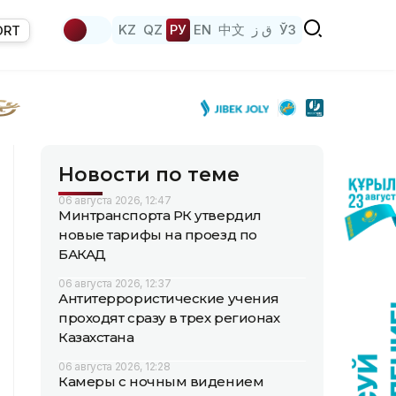
KZ
QZ
РУ
EN
中文
ق ز
ЎЗ
ORT
Новости по теме
06 августа 2026, 12:47
Минтранспорта РК утвердил
новые тарифы на проезд по
БАКАД
06 августа 2026, 12:37
Антитеррористические учения
проходят сразу в трех регионах
Казахстана
06 августа 2026, 12:28
Камеры с ночным видением