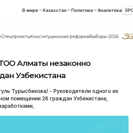
В мире
Казахстан
Политика
Аналитика
SP
е
Спецпроекты
Конституционная реформа
Выборы-2026
 ТОО Алматы незаконно
дан Узбекистана
уль Турысбекова/ - Руководители одного их
ном помещении 26 граждан Узбекистана,
заработками,