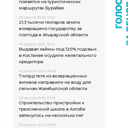
появятся на туристических
маршрутах Бурабая
06 августа 2026, 11:00
21,3 тысячи гектаров земли
возвращено государству за
полгода в Атырауской области
06 августа 2026, 10:22
Выдавал займы под 120% годовых:
в Костанае осудили нелегального
кредитора
06 августа 2026, 09:48
7 млрд теңге из возвращенных
активов направили на воду для
сельчан Жамбылской области
06 августа 2026, 09:15
Строительство пристройки к
трехсменной школе в Актобе
затянулось на несколько лет
06 августа 2026, 08:45