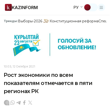
KAZINFORM
РУ
Выборы-2026
Конституционная реформа
Спецп
Тренды:
10:03, 12 Октября 2021
Рост экономики по всем
показателям отмечается в пяти
регионах РК