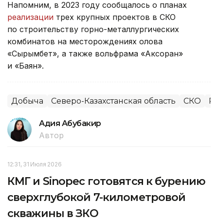
Напомним, в 2023 году сообщалось о планах
реализации
трех крупных проектов в СКО
по строительству горно-металлургических
комбинатов на месторождениях олова
«Сырымбет», а также вольфрама «Аксоран»
и «Баян».
Добыча
Северо-Казахстанская область
СКО
Ре
Адия Абубакир
Автор
12:31, 31 Июля 2026
КМГ и Sinopec готовятся к бурению
сверхглубокой 7-километровой
скважины в ЗКО