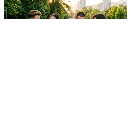
Фото: Kazinform /ИИ
Компания DATAmetrics публикует социологические
данные, характеризующие социальное
самочувствие населения: оценки собственной
жизни, изменения материального положения
семьи и ожидания относительно будущего. Эти
данные выявлены в результате социологического
исследования, проведенного с 13 июня по 2 июля