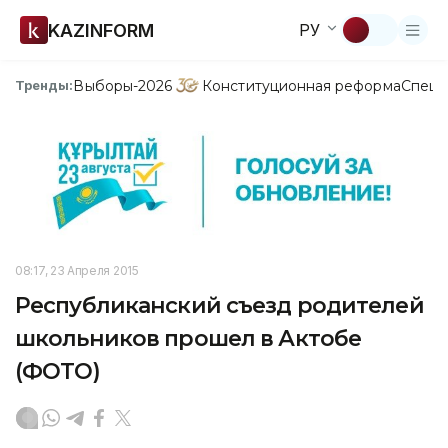
KAZINFORM
РУ
Выборы-2026
Конституционная реформа
Спецп
Тренды:
08:17, 23 Апреля 2015
Республиканский съезд родителей
школьников прошел в Актобе
(ФОТО)