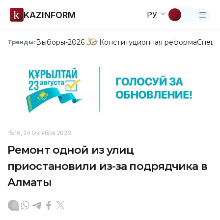
KAZINFORM
РУ
Выборы-2026
Конституционная реформа
Спецп
Тренды:
15:16, 24 Октября 2023
Ремонт одной из улиц
приостановили из-за подрядчика в
Алматы