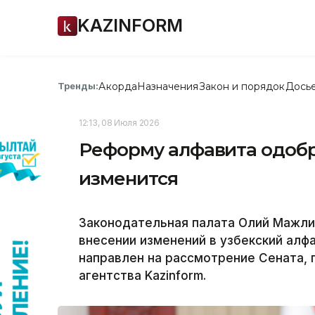
KAZINFORM
Акорда
Назначения
Закон и порядок
Дось
Тренды:
12:13, 08 Июля 2026
Реформу алфавита одобри
изменится
Законодательная палата Олий Мажлис
внесении изменений в узбекский алф
направлен на рассмотрение Сената,
агентства Kazinform.