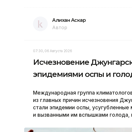
Алихан Аскар
Автор
07:30, 06 Августа 2026
Исчезновение Джунгарско
эпидемиями оспы и гол
Международная группа климатологов 
из главных причин исчезновения Джун
стали эпидемии оспы, усугубленные
и вызванными им вспышками голода, 