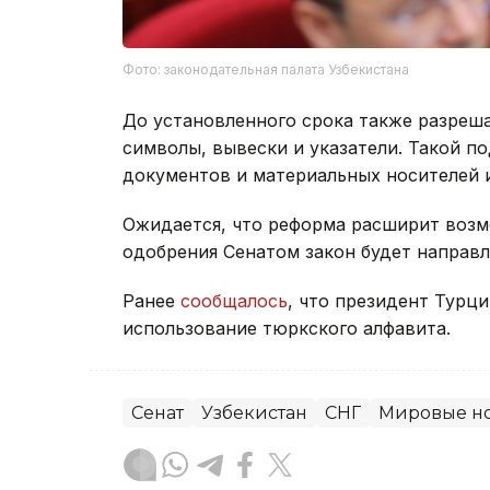
Фото: законодательная палата Узбекистана
До установленного срока также разреш
символы, вывески и указатели. Такой п
документов и материальных носителей и
Ожидается, что реформа расширит возм
одобрения Сенатом закон будет направл
Ранее
сообщалось
, что президент Турц
использование тюркского алфавита.
Сенат
Узбекистан
СНГ
Мировые н