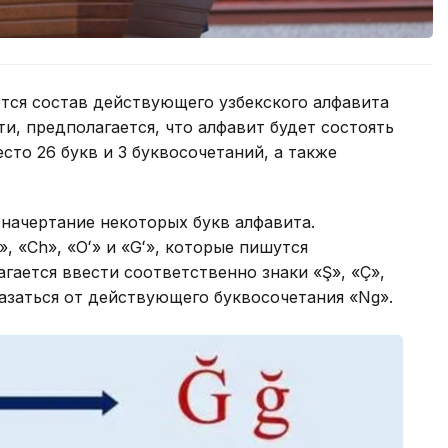
ется состав действующего узбекского алфавита
ти, предполагается, что алфавит будет состоять
есто 26 букв и 3 буквосочетаний, а также
 начертание некоторых букв алфавита.
, «Ch», «Oʻ» и «Gʻ», которые пишутся
гается ввести соответственно знаки «Ş», «Ç»,
казаться от действующего буквосочетания «Ng».