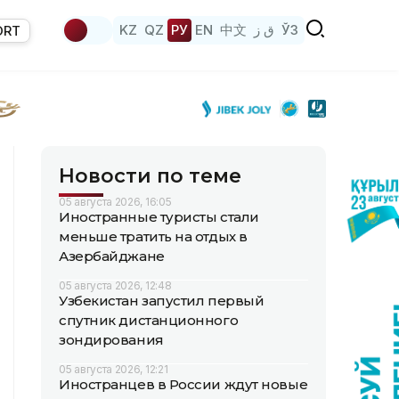
KZ
QZ
РУ
EN
中文
ق ز
ЎЗ
ORT
Новости по теме
05 августа 2026, 16:05
Иностранные туристы стали
меньше тратить на отдых в
Азербайджане
05 августа 2026, 12:48
Узбекистан запустил первый
спутник дистанционного
зондирования
05 августа 2026, 12:21
Иностранцев в России ждут новые