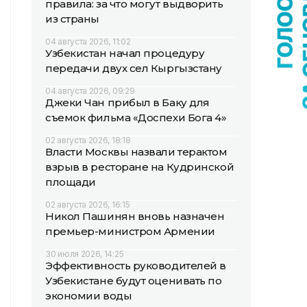
правила: за что могут выдворить
из страны
04 августа 2026, 11:02
Узбекистан начал процедуру
передачи двух сел Кыргызстану
04 августа 2026, 09:29
Джеки Чан прибыл в Баку для
съемок фильма «Доспехи Бога 4»
02 августа 2026, 18:18
Власти Москвы назвали терактом
взрыв в ресторане на Кудринской
площади
02 августа 2026, 16:15
Никол Пашинян вновь назначен
премьер-министром Армении
30 июля 2026, 14:25
Эффективность руководителей в
Узбекистане будут оценивать по
экономии воды