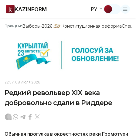
KAZINFORM
РУ
Выборы-2026
Конституционная реформа
Спецп
Тренды:
22:57, 08 Июля 2026
Редкий револьвер XIX века
добровольно сдали в Риддере
Обычная прогулка в окрестностях реки Громотухи