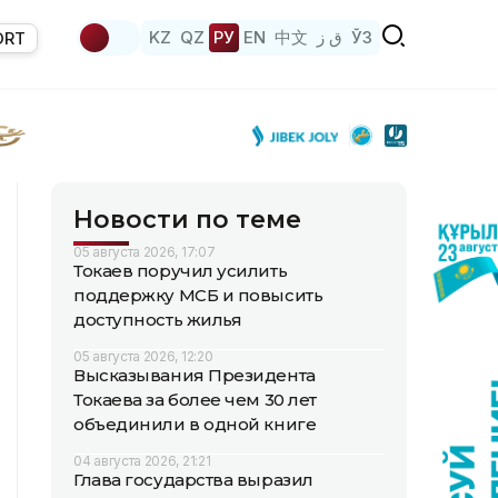
KZ
QZ
РУ
EN
中文
ق ز
ЎЗ
ORT
Новости по теме
05 августа 2026, 17:07
Токаев поручил усилить
поддержку МСБ и повысить
доступность жилья
05 августа 2026, 12:20
Высказывания Президента
Токаева за более чем 30 лет
объединили в одной книге
04 августа 2026, 21:21
Глава государства выразил