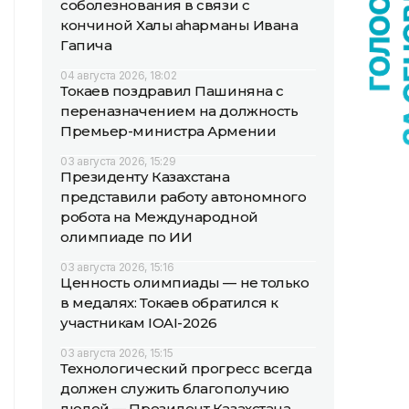
соболезнования в связи с
кончиной Халық қаһарманы Ивана
Гапича
04 августа 2026, 18:02
Токаев поздравил Пашиняна с
переназначением на должность
Премьер-министра Армении
03 августа 2026, 15:29
Президенту Казахстана
представили работу автономного
робота на Международной
олимпиаде по ИИ
03 августа 2026, 15:16
Ценность олимпиады — не только
в медалях: Токаев обратился к
участникам IOAI-2026
03 августа 2026, 15:15
Технологический прогресс всегда
должен служить благополучию
людей — Президент Казахстана