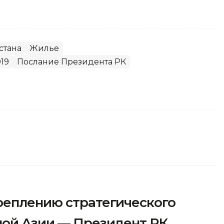
стана
Жилье
19
Послание Президента РК
реплению стратегического
ной Азии — Президент РК