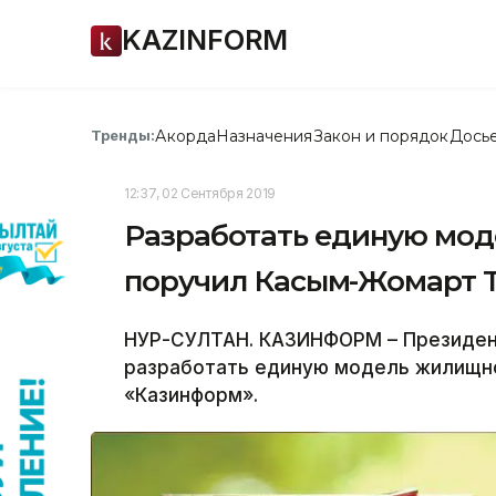
KAZINFORM
Акорда
Назначения
Закон и порядок
Дось
Тренды:
12:37, 02 Сентября 2019
Разработать единую мод
поручил Касым-Жомарт 
НУР-СУЛТАН. КАЗИНФОРМ – Президен
разработать единую модель жилищно
«Казинформ».