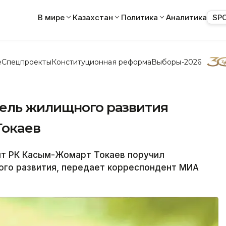
В мире
Казахстан
Политика
Аналитика
SP
е
Спецпроекты
Конституционная реформа
Выборы-2026
ель жилищного развития
Токаев
т РК Касым-Жомарт Токаев поручил
го развития, передает корреспондент МИА