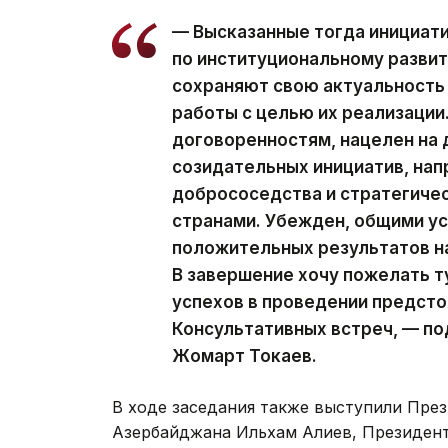
— Высказанные тогда инициати
по институциональному развит
сохраняют свою актуальность
работы с целью их реализации
договоренностям, нацелен на
созидательных инициатив, нап
добрососедства и стратегиче
странами. Убежден, общими у
положительных результатов на
В завершение хочу пожелать 
успехов в проведении предст
Консультативных встреч, — п
Жомарт Токаев.
В ходе заседания также выступили Пре
Азербайджана Ильхам Алиев, Президен