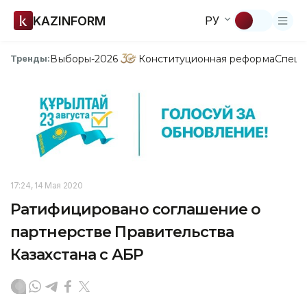
KAZINFORM
РУ
Выборы-2026
Конституционная реформа
Спецп
Тренды:
17:24, 14 Мая 2020
Ратифицировано соглашение о
партнерстве Правительства
Казахстана с АБР