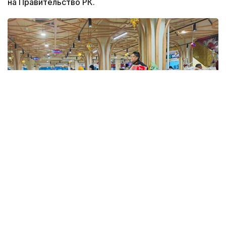
на Правительство РК.
Фото: Kazinform
Такие данные были озвучены на совещании
по вопросам стабилизации цен на социально
значимые продовольственные товары и инфляции
под председательством заместителя Премьер-