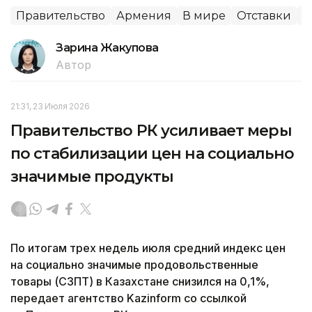
Правительство
Армения
В мире
Отставки
П
Зарина Жакупова
Автор
21:31, 23 Июля 2026
Правительство РК усиливает меры
по стабилизации цен на социально
значимые продукты
По итогам трех недель июля средний индекс цен
на социально значимые продовольственные
товары (СЗПТ) в Казахстане снизился на 0,1%,
передает агентство Kazinform со ссылкой