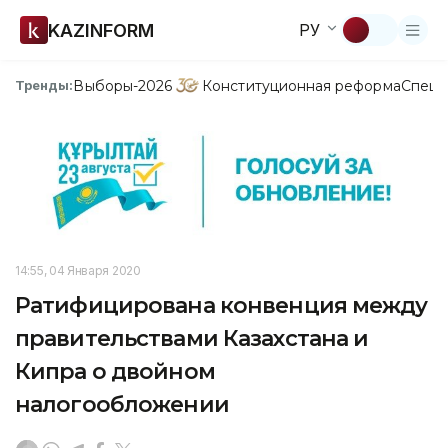
KAZINFORM
РУ
Выборы-2026
Конституционная реформа
Спецп
Тренды:
14:55, 04 Января 2020
Ратифицирована конвенция между
правительствами Казахстана и
Кипра о двойном
налогообложении