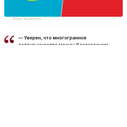
Фото: Kazinform
— Уверен, что многогранное
сотрудничество между Казахстаном
и Марокко, основанное на традиционной
дружбе и взаимной поддержке, будет
поступательно развиваться во благо
наших братских народов, — говорится
в телеграмме.
Президент пожелал Королю Мухаммеду
VI успехов в его ответственной деятельности,
а дружественному народу Марокко —
процветания и благополучия.