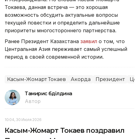
Токаева, данная встреча — это хорошая
возможность обсудить актуальные вопросы
текущей повестки и определить дальнейшие
приоритеты многостороннего партнерства.
Ранее Президент Казахстана
заявил
о том, что
Центральная Азия переживает самый успешный
период в своей современной истории.
Касым-Жомарт Токаев
Акорда
Президент
Цен
Тамирис Әбділдина
Автор
10:04, 30 Июля 2026
Касым-Жомарт Токаев поздравил