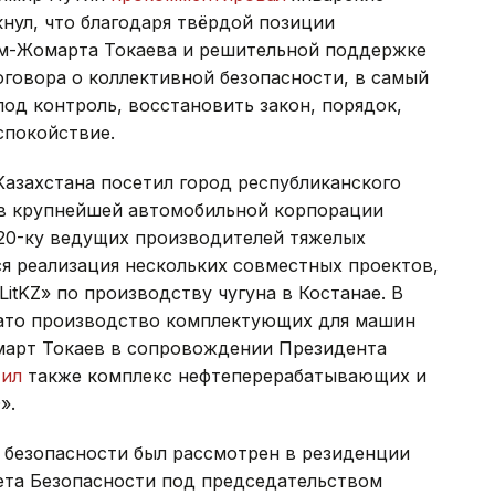
кнул, что благодаря твёрдой позиции
ым-Жомарта Токаева и решительной поддержке
говора о коллективной безопасности, в самый
под контроль, восстановить закон, порядок,
спокойствие.
Казахстана посетил город республиканского
в крупнейшей автомобильной корпорации
20-ку ведущих производителей тяжелых
ся реализация нескольких совместных проектов,
itKZ» по производству чугуна в Костанае. В
чато производство комплектующих для машин
март Токаев в сопровождении Президента
тил
также комплекс нефтеперерабатывающих и
».
 безопасности был рассмотрен в резиденции
та Безопасности под председательством