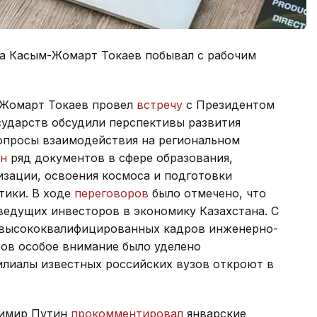
а Касым-Жомарт Токаев побывал с рабочим
-Жомарт Токаев провел
встречу
с Президентом
ударств обсудили перспективы развития
опросы взаимодействия на региональном
ан
ряд документов в сфере образования,
зации, освоения космоса и подготовки
тики. В ходе
переговоров
было отмечено, что
ведущих инвесторов в экономику Казахстана. С
е высококвалифицированных кадров инженерно-
ров особое внимание было уделено
илиалы известных российских вузов откроют в
димир Путин
прокомментировал
январские