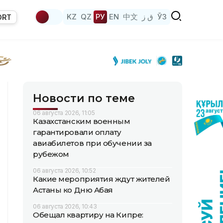
KZ
QZ
РУ
EN
中文
ق ز
ЎЗ
ORT
Новости по теме
06 августа 2026, 11:05
Казахстанским военным
гарантировали оплату
авиабилетов при обучении за
рубежом
06 августа 2026, 10:52
Какие мероприятия ждут жителей
Астаны ко Дню Абая
06 августа 2026, 10:43
Обещал квартиру на Кипре: