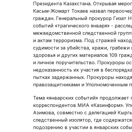
Президента Казахстана. Открывая меро
Касым-Жомарт Токаев назвал первооче
граждан. Генеральный прокурор Гизат 
событий «трагического января» - рассле
межведомственной следственной группы
и актам терроризма. Под стражей находи
судимости за убийства, кражи, грабежи 
здоровья и других материалов 109 граж
и личное поручительство. Прокуроры ос
недоказанность их участия в беспорядк
пытках задержанных. Прокуроры находят
правозащитниками и Уполномоченным по
Тема «январских событий» продолжает 
корреспондентов МИА «Казинформ». Уп
Азимова, совместно с делегацией Кыргы
следственный изолятор, где содержатс
подозрению в участии в январских собы