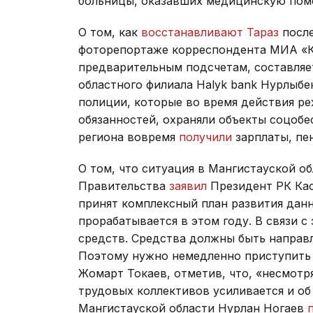
больницы, оказавших медицинскую пом
О том, как
восстанавливают Тараз
после
фоторепортаже корреспондента МИА «К
предварительным подсчетам, составляет
областного филиала Halyk bank Нурлыб
полиции, которые во время действия р
обязанностей, охраняли объекты соцобе
региона вовремя
получили
зарплаты, пен
О том, что ситуация в Мангистауской о
Правительства
заявил
Президент РК Ка
принят комплексный план развития данн
прорабатывается в этом году. В связи 
средств. Средства должны быть направ
Поэтому нужно немедленно приступить к 
Жомарт Токаев, отметив, что, «несмотр
трудовых коллективов усиливается и об
Мангистауской области Нурлан Ногаев