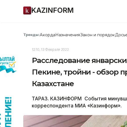
KAZINFORM
Акорда
Назначения
Закон и порядок
Дось
Тренды:
12:10, 13 Февраля 2022
Расследование январски
Пекине, тройни - обзор
Казахстане
ТАРАЗ. КАЗИНФОРМ ­ События минувш
корреспондента МИА «Казинформ».