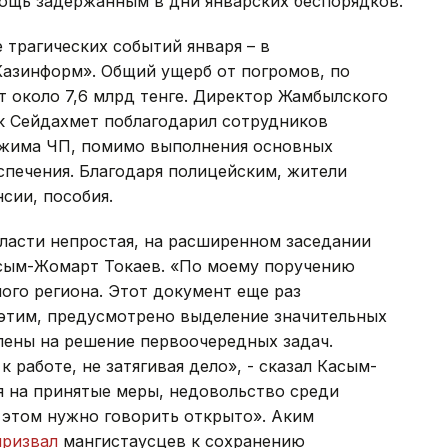
ощь задержанным в дни январских беспорядков.
 трагических событий января – в
азинформ». Общий ущерб от погромов, по
 около 7,6 млрд тенге. Директор Жамбылского
ек Сейдахмет поблагодарил сотрудников
ежима ЧП, помимо выполнения основных
спечения. Благодаря полицейским, жители
сии, пособия.
бласти непростая, на расширенном заседании
сым-Жомарт Токаев. «По моему поручению
ого региона. Этот документ еще раз
с этим, предусмотрено выделение значительных
лены на решение первоочередных задач.
работе, не затягивая дело», - сказал Касым-
я на принятые меры, недовольство среди
 этом нужно говорить открыто». Аким
призвал
мангистаусцев к сохранению