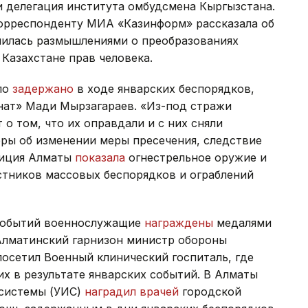
и делегация института омбудсмена Кыргызстана.
рреспонденту МИА «Казинформ» рассказала об
елилась размышлениями о преобразованиях
 Казахстане прав человека.
ло
задержано
в ходе январских беспорядков,
анат» Мади Мырзагараев. «Из-под стражи
 о том, что их оправдали и с них сняли
ры об изменении меры пресечения, следствие
олиция Алматы
показала
огнестрельное оружие и
стников массовых беспорядков и ограблений
 событий военнослужащие
награждены
медалями
в Алматинский гарнизон министр обороны
осетил Военный клинический госпиталь, где
х в результате январских событий. В Алматы
 системы (УИС)
наградил врачей
городской