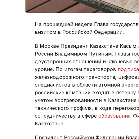
На прошедшей неделе Глава государств
визитом в Российской Федерации.
В Москве Президент Казахстана Касым
России Владимиром Путиным. Главы гос
двусторонних отношений и ключевые в
уровне. По итогам переговоров
подпис
железнодорожного транспорта, цифрови
специалистов в области атомной энерге
российские компании входят в пятерку 
учетом востребованности в Казахстан
технического профиля, в ходе перегово
сотрудничеству в сфере
образования
. Ф
Казахстане.
Президент Российской Федерации Вла