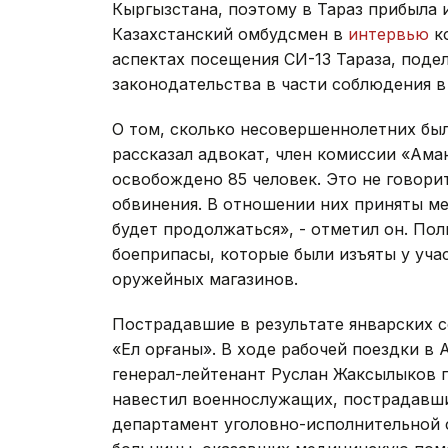
Кыргызстана, поэтому в Тараз прибыла 
Казахстанский омбудсмен в
интервью
ко
аспектах посещения СИ-13 Тараза, под
законодательства в части соблюдения в
О том, сколько несовершеннолетних бы
рассказал адвокат, член комиссии «Ам
освобождено 85 человек. Это не говорит
обвинения. В отношении них приняты ме
будет продолжаться», - отметил он. П
боеприпасы, которые были изъяты у уча
оружейных магазинов.
Пострадавшие в результате январских
«Ел қорғаны». В ходе рабочей поездки 
генерал-лейтенант Руслан Жаксылыков п
навестил военнослужащих, пострадавши
департамент уголовно-исполнительной