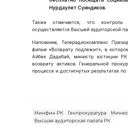
бесплатно посещать социаль
Нурдаулет Суиндиков.
Также отмечается, что контроль
осуществляется Высшей аудиторской па
Напомним, Телерадиокомплекс Прези
фильм «Возврату подлежит», в которо
Айбек Дадебай, министр юстиции РК 
возврату активов Генеральной проку
процессе и достигнутых результатах по
Минфин РК
Генпрокуратура
Минюс
Высшая аудиторская палата РК