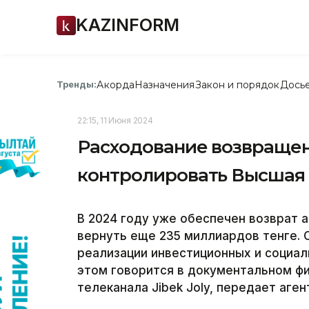
KAZINFORM
Акорда
Назначения
Закон и порядок
Дось
Тренды:
22:15, 11 Июня 2024
Расходование возвращен
контролировать Высшая 
В 2024 году уже обеспечен возврат а
вернуть еще 235 миллиардов тенге. 
реализации инвестиционных и социал
этом говорится в документальном ф
телеканала Jibek Joly, передает аген