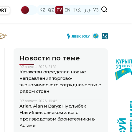
KZ
QZ
РУ
EN
中文
ق ز
ЎЗ
ORT
Новости по теме
07 августа 2026, 21:31
Казахстан определил новые
направления торгово-
экономического сотрудничества с
рядом стран
07 августа 2026, 16:42
Arlan, Alan и Barys: Нурлыбек
Налибаев ознакомился с
производством бронетехники в
Астане