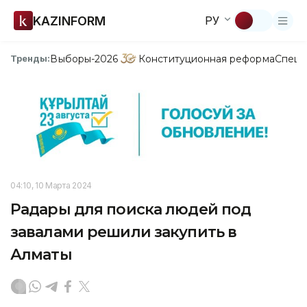
KAZINFORM
РУ
Выборы-2026
Конституционная реформа
Спецп
Тренды:
04:10, 10 Марта 2024
Радары для поиска людей под
завалами решили закупить в
Алматы