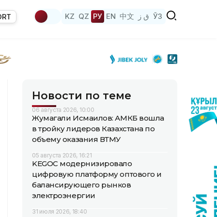
KZ
QZ
РУ
EN
中文
ق ز
ЎЗ
ORT
Новости по теме
06 августа 2026, 10:00
Жумагали Исмаилов: АМКБ вошла
в тройку лидеров Казахстана по
объему оказания ВТМУ
05 августа 2026, 16:21
KEGOC модернизировало
цифровую платформу оптового и
балансирующего рынков
электроэнергии
31 июля 2026, 18:40