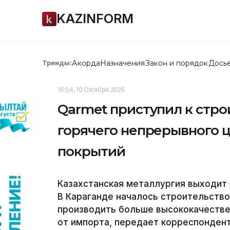
KAZINFORM
Акорда
Назначения
Закон и порядок
Дось
Тренды:
16:04, 10 Октября 2025
Qarmet приступил к стро
горячего непрерывного 
покрытий
Казахстанская металлургия выходит 
В Караганде началось строительство
производить больше высококачествен
от импорта, передает корреспондент 