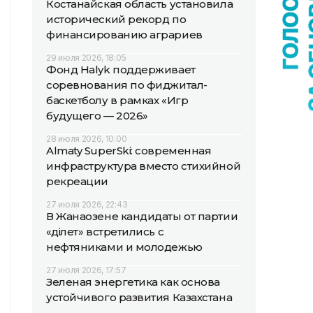
Костанайская область установила
исторический рекорд по
финансированию аграриев
29 июля 2026, 18:05
Фонд Halyk поддерживает
соревнования по фиджитал-
баскетболу в рамках «Игр
будущего — 2026»
28 июля 2026, 10:00
Almaty SuperSki: современная
инфраструктура вместо стихийной
рекреации
27 июля 2026, 22:43
В Жанаозене кандидаты от партии
«Әділет» встретились с
нефтяниками и молодежью
27 июля 2026, 17:57
Зеленая энергетика как основа
устойчивого развития Казахстана