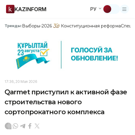
KAZINFORM
РУ
Выборы-2026
Конституционная реформа
Спецп
Тренды:
17:36, 20 Мая 2026
Qarmet приступил к активной фазе
строительства нового
сортопрокатного комплекса