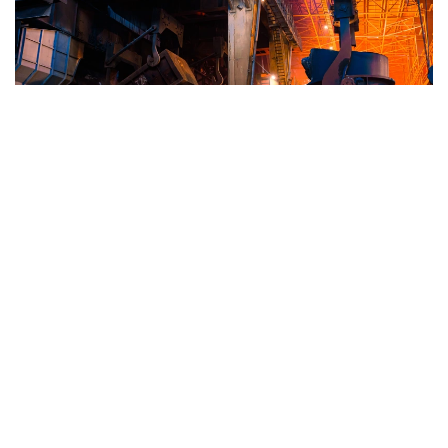
Фото: «Qarmet»
Достигнутые договоренности стали результатом
совместной работы компаний, государственных
органов и отраслевых ассоциаций. В течение
последних месяцев участники вырабатывали
механизм, который позволит организовать
прозрачную и эффективную систему адресного
обеспечения казахстанских предприятий
металлоломом. Особое внимание уделялось