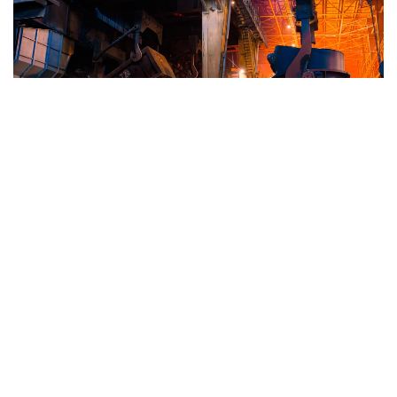
Фото: «Qarmet»
Достигнутые договоренности стали результатом
совместной работы компаний, государственных
органов и отраслевых ассоциаций. В течение
последних месяцев участники вырабатывали
механизм, который позволит организовать
прозрачную и эффективную систему адресного
обеспечения казахстанских предприятий
металлоломом. Особое внимание уделялось