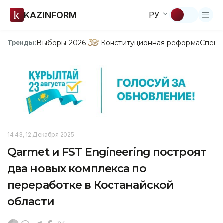
KAZINFORM
РУ
Выборы-2026
Конституционная реформа
Спецп
Тренды:
14:43, 12 Декабря 2025
Qarmet и FST Engineering построят
два новых комплекса по
переработке в Костанайской
области