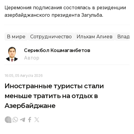
Церемония подписания состоялась в резиденции
азербайджанского президента Загульба.
В мире
Сотрудничество
Ильхам Алиев
Влади
Серикбол Кошмаганбетов
Автор
16:05, 05 Августа 2026
Иностранные туристы стали
меньше тратить на отдых в
Азербайджане