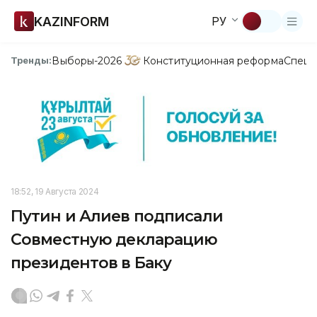
KAZINFORM
РУ
Выборы-2026
Конституционная реформа
Спецп
Тренды:
18:52, 19 Августа 2024
Путин и Алиев подписали
Совместную декларацию
президентов в Баку