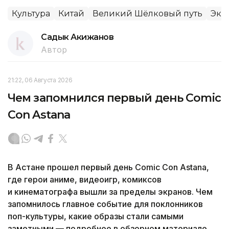
Культура
Китай
Великий Шёлковый путь
Эко
Садык Акижанов
Автор
21:22, 06 Августа 2026
Чем запомнился первый день Comic
Con Astana
В Астане прошел первый день Comic Con Astana,
где герои аниме, видеоигр, комиксов
и кинематографа вышли за пределы экранов. Чем
запомнилось главное событие для поклонников
поп-культуры, какие образы стали самыми
заметными — подробнее в обзорном материале