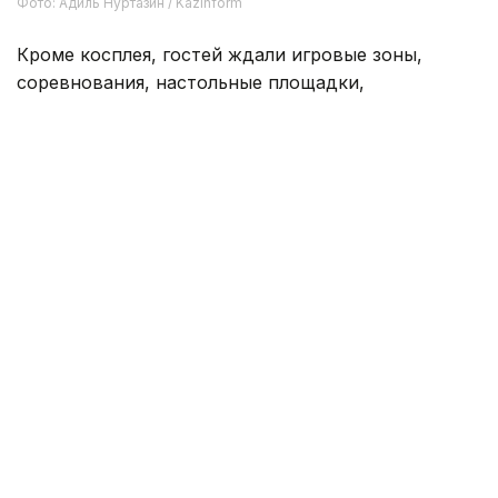
интересами. Я уже второй раз здесь,
и каждый раз интересно наблюдать
за косплеерами, их костюмами и тем,
сколько труда они вкладывают. Первый
день мне очень понравился — здесь много
красивых образов, все веселые, общаются
между собой, и хочется просто ходить
и смотреть, — рассказал Иван.