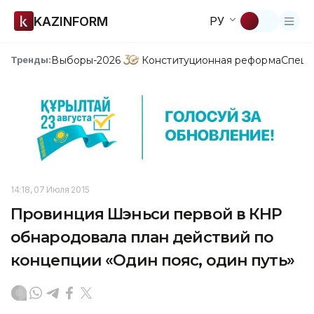
KAZINFORM
РУ
Выборы-2026
Конституционная реформа
Спецп
Тренды:
14:18, 07 Июля 2015
Провинция Шэньси первой в КНР
обнародовала план действий по
концепции «Один пояс, один путь»