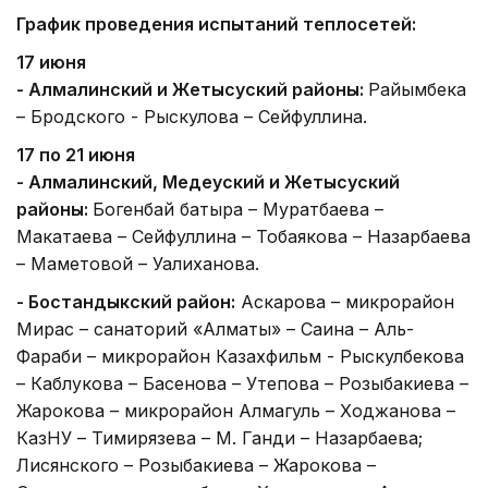
График проведения испытаний теплосетей:
17 июня
- Алмалинский и Жетысуский районы:
Райымбека
– Бродского - Рыскулова – Сейфуллина.
17 по 21 июня
- Алмалинский, Медеуский и Жетысуский
районы:
Богенбай батыра – Муратбаева –
Макатаева – Сейфуллина – Тобаякова – Назарбаева
– Маметовой – Уалиханова.
- Бостандыкский район:
Аскарова – микрорайон
Мирас – санаторий «Алматы» – Саина – Аль-
Фараби – микрорайон Казахфильм - Рыскулбекова
– Каблукова – Басенова – Утепова – Розыбакиева –
Жарокова – микрорайон Алмагуль – Ходжанова –
КазНУ – Тимирязева – М. Ганди – Назарбаева;
Лисянского – Розыбакиева – Жарокова –