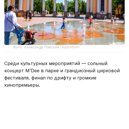
Фото: Александр Павский / Kazinform
Среди культурных мероприятий — сольный
концерт M’Dee в парке и грандиозный цирковой
фестиваля, финал по дрифту и громкие
кинопремьеры.
Концерты и фестивали
Сольный концерт казахстанского артиста M’Dee
состоится 9 августа в воскресенье в 20:00 в
Центральном парке культуры и отдыха в