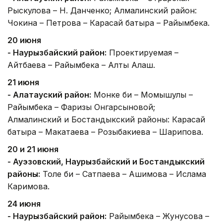
Рыскулова – Н. Данченко; Алмалинский район:
Чокина – Петрова – Карасай батыра – Райымбека.
20 июня
- Наурызбайский район:
Проектируемая –
Айтбаева – Райымбека – Алты Алаш.
21 июня
- Алатауский район:
Монке би – Момышулы –
Райымбека – Фаризы Онгарсыновой;
Алмалинский и Бостандыкский районы: Карасай
батыра – Макатаева – Розыбакиева – Шарипова.
20 и 21 июня
- Ауэзовский, Наурызбайский и Бостандыкский
районы:
Толе би – Сатпаева – Ашимова – Ислама
Каримова.
24 июня
- Наурызбайский район:
Райымбека – Жунусова –