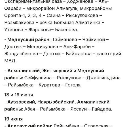
Экспериментальная база – Ходжанова – Аль-
Фараби – микрорайон Алмагуль; микрорайоны
Орбита-1, 2, 3, 4 – Саина – Рыскулбекова –
Розыбакиева – речка Большая Алматинка –
Утепова – Жарокова– Басенова.
- Медеуский район:
Тайманова – Чайкиной –
Достык – Мендикулова – Аль-Фараби –
Жолдасбекова – Достык – Байжанова – санаторий
МВД.
- Алмалинский, Жетысуский и Медеуский
районы:
Сейфуллина – Рыскулова – Джангильдина
– Райымбека – Куратова – Гоголя.
18 и 19 июня
- Ауэзовский, Наурызбайский, Алмалинский
районы:
Абая – Райымбека – Яссауи – Гайдара.
19 июня
- Алатауский район:
Райымбека – Отрарская –