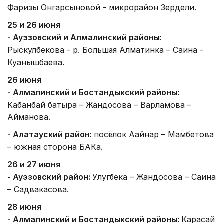
Фаризы Онгарсыновой - микрорайон Зердели.
25 и 26 июня
- Ауэзовский и Алмалинский районы:
Рыскулбекова - р. Большая Алматинка – Саина -
Куанышбаева.
26 июня
- Алмалинский и Бостандыкский районы:
Кабанбай батыра – Жандосова – Варламова –
Айманова.
- Алатауский район:
посёлок Аққайнар – Мамбетова
– южная сторона БАКа.
26 и 27 июня
- Ауэзовский район:
Улугбека – Жандосова – Саина
– Садвакасова.
28 июня
- Алмалинский и Бостандыкский районы:
Карасай