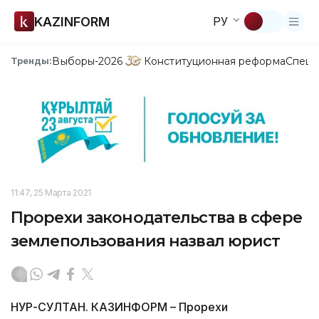
KAZINFORM
РУ
Выборы-2026
Конституционная реформа
Спецп
Тренды:
11:47, 25 Марта 2021
Прорехи законодательства в сфере
землепользования назвал юрист
НУР-СУЛТАН. КАЗИНФОРМ – Прорехи