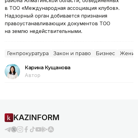
района Алматинской области, объединенных
в ТОО «Международная ассоциация клубов».
Надзорный орган добивается признания
правоустанавливающих документов ТОО
на землю недействительными.
Генпрокуратура
Закон и право
Бизнес
Женис
Карина Кущанова
Автор
KAZINFORM