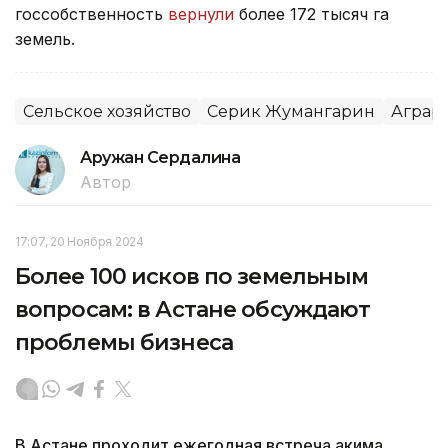
госсобственность
вернули
более 172 тысяч га
земель.
Сельское хозяйство
Серик Жумангарин
Аграр
Аружан Сердалина
Автор
17:07, 20 Ноября 2024
Более 100 исков по земельным
вопросам: в Астане обсуждают
проблемы бизнеса
В Астане проходит ежегодная встреча акима