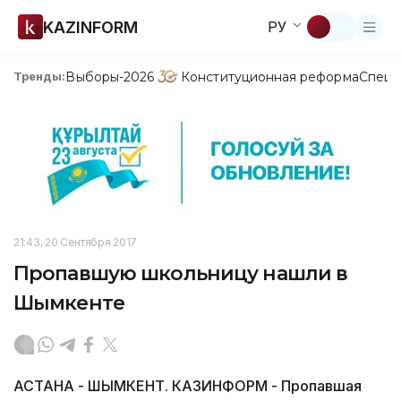
KAZINFORM
РУ
Выборы-2026
Конституционная реформа
Спецп
Тренды:
21:43, 20 Сентября 2017
Пропавшую школьницу нашли в
Шымкенте
АСТАНА - ШЫМКЕНТ. КАЗИНФОРМ - Пропавшая