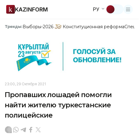
KAZINFORM
РУ
Выборы-2026
Конституционная реформа
Спецп
Тренды:
23:00, 29 Октября 2021
Пропавших лошадей помогли
найти жителю туркестанские
полицейские