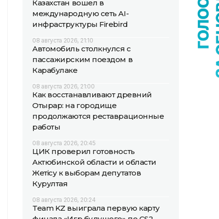
Казахстан вошел в
международную сеть AI-
инфраструктуры Firebird
08 августа 2026, 21:10
Автомобиль столкнулся с
пассажирским поездом в
Карабулаке
08 августа 2026, 21:00
Как восстанавливают древний
Отырар: на городище
продолжаются реставрационные
работы
08 августа 2026, 20:45
ЦИК проверил готовность
Актюбинской области и области
Жетісу к выборам депутатов
Курултая
08 августа 2026, 20:24
Team KZ выиграла первую карту
финала «Игр будущего» по CS2