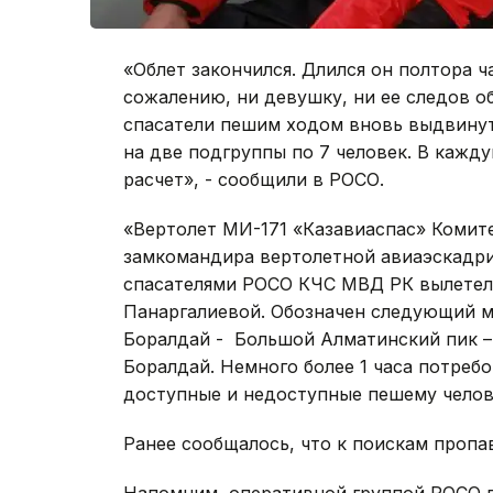
«Облет закончился. Длился он полтора ч
сожалению, ни девушку, ни ее следов о
спасатели пешим ходом вновь выдвинутс
на две подгруппы по 7 человек. В кажд
расчет», - сообщили в РОСО.
«Вертолет МИ-171​ «Казавиаспас» Коми
замкомандира вертолетной авиаэскадри
спасателями РОСО КЧС МВД РК вылетел 
Панаргалиевой. Обозначен следующий м
Боралдай - ​ Большой Алматинский пик 
Боралдай. Немного более 1 часа потреб
доступные и недоступные пешему челове
Ранее сообщалось, что к поискам проп