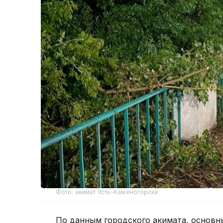
Фото: акимат Усть-Каменогорска
По данным городского акимата, основн