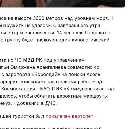
аса на высоте 3600 метров над уровнем моря. К
бнаружить не удалось. С завтрашнего утра
я в горы в количестве 14 человек. Поделятся
ую группу будет включен один кинологический
тета по ЧС МВД РК под управлением
льи Омиржана Асангалиева ​совместно​ со
с аэропорта «Боролдай»​ на поиски Асель
аршрут поисково-спасательных работ – а/п
– Космостанция – БАО-ПИК «Коммунальник» - а/п
овалось, чтобы облететь вероятные маршруты
ку», - добавили в ДЧС.
авшей туристки был
привлечен вертолет
.