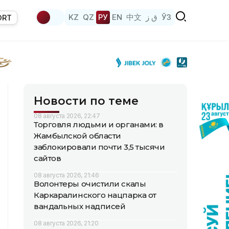
KZ
QZ
РУ
EN
中文
ق ز
ЎЗ
ORT
Новости по теме
08 августа 2026, 22:47
Торговля людьми и органами: в
Жамбылской области
заблокировали почти 3,5 тысячи
сайтов
08 августа 2026, 21:46
Волонтеры очистили скалы
Каркаралинского нацпарка от
вандальных надписей
08 августа 2026, 21:20