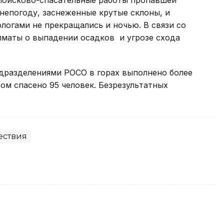
поисково-спасательные работы пропавшей
 непогоду, заснеженные крутые склоны, и
логами не прекращались и ночью. В связи со
аты о выпадении осадков ​ и угрозе схода
одразделениями РОСО в горах выполнено более
ом спасено 95 человек. Безрезультатных
ествия