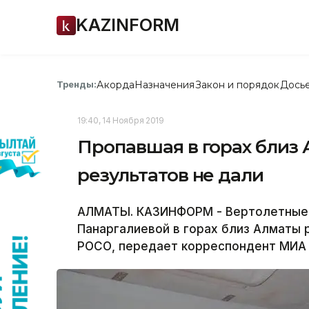
KAZINFORM
Акорда
Назначения
Закон и порядок
Дось
Тренды:
19:40, 14 Ноября 2019
Пропавшая в горах близ 
результатов не дали
АЛМАТЫ. КАЗИНФОРМ - Вертолетные 
Панаргалиевой в горах близ Алматы 
РОСО, передает корреспондент МИА 