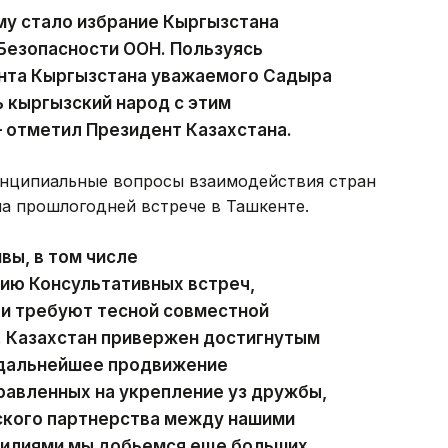
у стало избрание Кыргызстана
Безопасности ООН. Пользуясь
нта Кыргызстана уважаемого Садыра
 кыргызский народ с этим
 отметил Президент Казахстана.
ринципиальные вопросы взаимодействия стран
на прошлогодней встрече в Ташкенте.
вы, в том числе
ию Консультативных встреч,
 и требуют тесной совместной
. Казахстан привержен достигнутым
 дальнейшее продвижение
равленных на укрепление уз дружбы,
ского партнерства между нашими
силиями мы добьемся еще больших