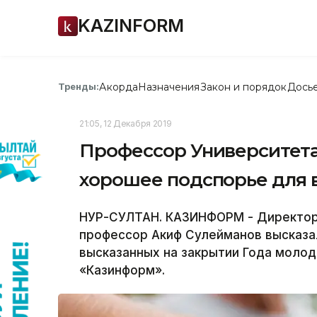
KAZINFORM
Акорда
Назначения
Закон и порядок
Дось
Тренды:
21:05, 12 Декабря 2019
Профессор Университета 
хорошее подспорье для 
НУР-СУЛТАН. КАЗИНФОРМ - Директор 
профессор Акиф Сулейманов высказал
высказанных на закрытии Года моло
«Казинформ».