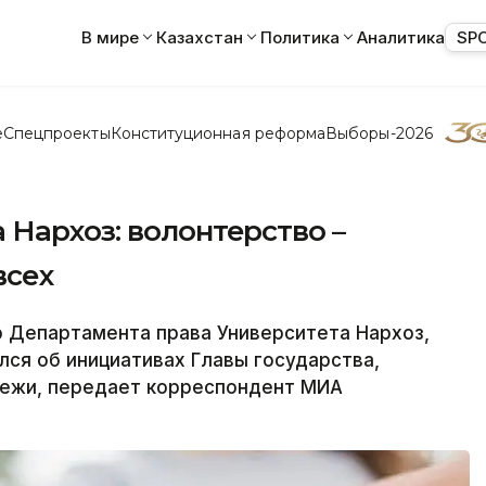
В мире
Казахстан
Политика
Аналитика
SP
е
Спецпроекты
Конституционная реформа
Выборы-2026
Нархоз: волонтерство –
всех
Департамента права Университета Нархоз,
ся об инициативах Главы государства,
дежи, передает корреспондент МИА