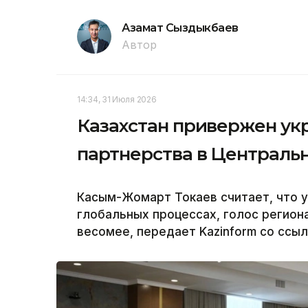
Азамат Сыздыкбаев
Автор
14:34, 31 Июля 2026
Казахстан привержен ук
партнерства в Централь
Касым-Жомарт Токаев считает, что у
глобальных процессах, голос региона
весомее, передает Kazinform со ссыл