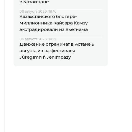
в Казахстане
06 августа 2026, 18:16
Казахстанского блогера-
миллионника Кайсара Камзу
экстрадировали из Вьетнама
06 августа 2026, 18:12
Движение ограничат в Астане 9
августа из-за фестиваля
Jüregımnıñ Jenımpazy