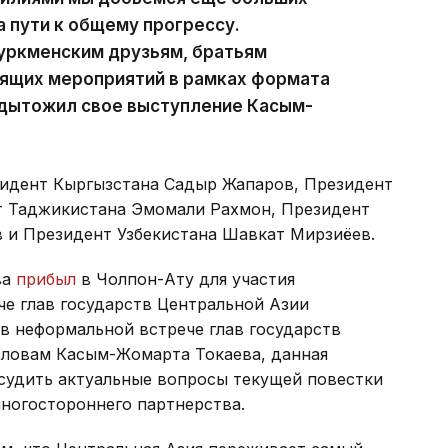
 пути к общему прогрессу.
туркменским друзьям, братьям
оящих мероприятий в рамках формата
одытожил свое выступление Касым-
зидент Кыргызстана Садыр Жапаров, Президент
т Таджикистана Эмомали Рахмон, Президент
 и Президент Узбекистана Шавкат Мирзиёев.
ва
прибыл
в Чолпон-Ату для участия
че глав государств Центральной Азии
в неформальной встрече глав государств
словам Касым-Жомарта Токаева, данная
судить актуальные вопросы текущей повестки
ногостороннего партнерства.