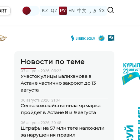
KZ
QZ
РУ
EN
中文
ق ز
ЎЗ
ORT
Новости по теме
07 августа 2026, 09:22
Участок улицы Валиханова в
Астане частично закроют до 13
августа
06 августа 2026, 21:04
Сельскохозяйственная ярмарка
пройдет в Астане 8 и 9 августа
06 августа 2026, 20:48
Штрафы на 57 млн теңге наложили
за нарушения правил