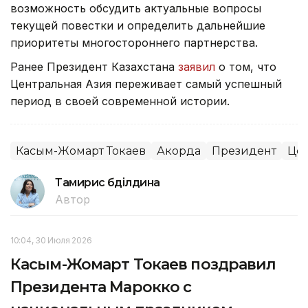
возможность обсудить актуальные вопросы
текущей повестки и определить дальнейшие
приоритеты многостороннего партнерства.
Ранее Президент Казахстана
заявил
о том, что
Центральная Азия переживает самый успешный
период в своей современной истории.
Касым-Жомарт Токаев
Акорда
Президент
Цен
Тамирис Әбділдина
Автор
10:04, 30 Июля 2026
Касым-Жомарт Токаев поздравил
Президента Марокко с