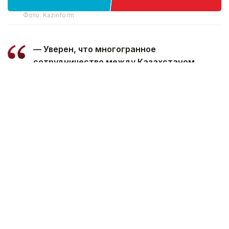
Фото: Kazinform
— Уверен, что многогранное
сотрудничество между Казахстаном
и Марокко, основанное на традиционной
дружбе и взаимной поддержке, будет
поступательно развиваться во благо
наших братских народов, — говорится
в телеграмме.
Президент пожелал Королю Мухаммеду
VI успехов в его ответственной деятельности,
а дружественному народу Марокко —
процветания и благополучия.