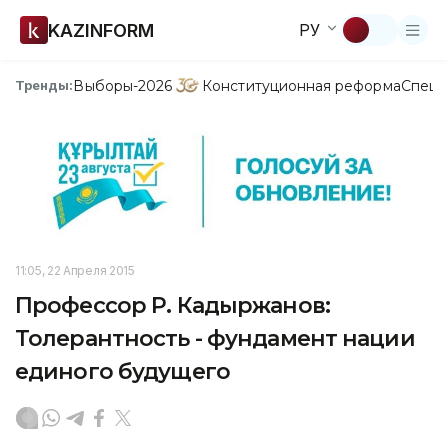
KAZINFORM
РУ
Выборы-2026
Конституционная реформа
Спецп
Тренды:
11:05, 22 Апреля 2015
Профессор Р. Кадыржанов:
Толерантность - фундамент нации
единого будущего