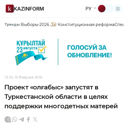
KAZINFORM
РУ
Выборы-2026
Конституционная реформа
Спецп
Тренды:
13:30, 15 Февраля 2019
Проект «Қолғабыс» запустят в
Туркестанской области в целях
поддержки многодетных матерей