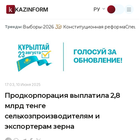
KAZINFORM
РУ
Выборы-2026
Конституционная реформа
Спецп
Тренды:
17:03, 10 Июня 2025
Продкорпорация выплатила 2,8
млрд тенге
сельхозпроизводителям и
экспортерам зерна