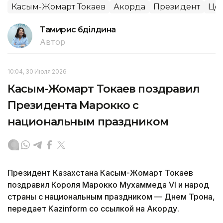
Касым-Жомарт Токаев
Акорда
Президент
Цен
Тамирис Әбділдина
Автор
10:04, 30 Июля 2026
Касым-Жомарт Токаев поздравил
Президента Марокко с
национальным праздником
Президент Казахстана Касым-Жомарт Токаев
поздравил Короля Марокко Мухаммеда VI и народ
страны с национальным праздником — Днем Трона,
передает Kazinform со ссылкой на Акорду.