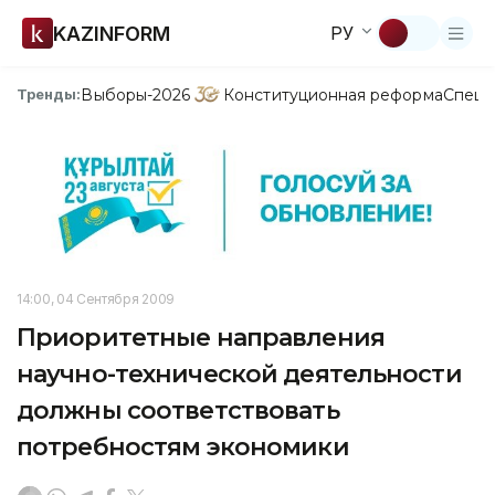
KAZINFORM
РУ
Выборы-2026
Конституционная реформа
Спецп
Тренды:
14:00, 04 Сентября 2009
Приоритетные направления
научно-технической деятельности
должны соответствовать
потребностям экономики