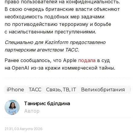
право пользователей на конфиденциальность.
В свою очередь британские власти объясняют
необходимость подобных мер задачами
по противодействию терроризму и борьбе
с насильственными преступлениями.
Специально для Kazinform предоставлено
партнерским агентством ТАСС.
Ранее сообщалось, что Apple
подала
в суд
на OpenAI из-за кражи коммерческой тайны.
iPhone
ТАСС
Связь, ТВ, IT
Великобритания
М
Тамирис Әбділдина
Автор
21:31, 03 Августа 2026