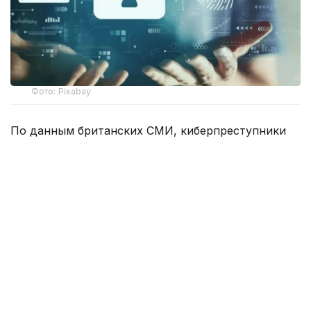
Фото: Pixabay
По данным британских СМИ, киберпреступники
получили доступ к данным Министерства
обороны, МВД, Национального агентства
по борьбе с преступностью (NCA) и Королевской
прокурорской службы (CPS) Великобритании,
после чего опубликовали информацию о более
чем 100 тысяч сотрудников полиции.
Хакеры также проникли в Национальную базу
правовых данных полиции (PNLD), используемую
полицией Англии и Уэльса для оказания