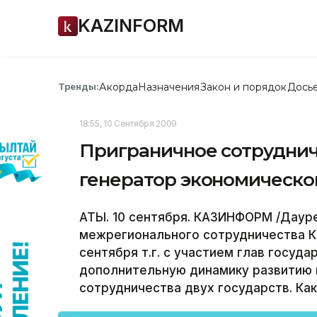
KAZINFORM
Акорда
Назначения
Закон и порядок
Дось
Тренды:
18:55, 10 Сентября 2009
Приграничное сотрудниче
генератор экономическо
АТЫ. 10 сентября. КАЗИНФОРМ /Даур
межрегионального сотрудничества Ка
сентября т.г. с участием глав госуда
дополнительную динамику развитию 
сотрудничества двух государств. Ка