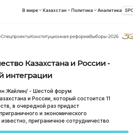
В мире
Казахстан
Политика
Аналитика
SP
е
Спецпроекты
Конституционная реформа
Выборы-2026
ство Казахстана и России -
й интеграции
ен Жайлин/ - Шестой форум
захстана и России, который состоится 11
рств, в очередной раз придаст
приграничного и экономического
к известно, приграничное сотрудничество