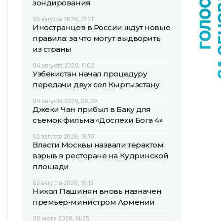
зондирования
05 августа 2026, 12:21
Иностранцев в России ждут новые
правила: за что могут выдворить
из страны
04 августа 2026, 11:02
Узбекистан начал процедуру
передачи двух сел Кыргызстану
04 августа 2026, 09:29
Джеки Чан прибыл в Баку для
съемок фильма «Доспехи Бога 4»
02 августа 2026, 18:18
Власти Москвы назвали терактом
взрыв в ресторане на Кудринской
площади
02 августа 2026, 16:15
Никол Пашинян вновь назначен
премьер-министром Армении
30 июля 2026, 14:25