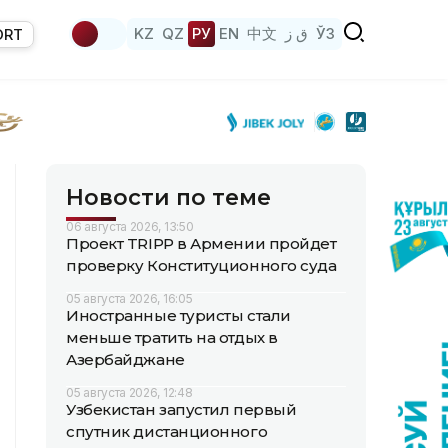
KZ
QZ
РУ
EN
中文
ق ز
ЎЗ
ORT
Новости по теме
06 августа 2026, 13:50
Проект TRIPP в Армении пройдет
проверку Конституционного суда
05 августа 2026, 16:05
Иностранные туристы стали
меньше тратить на отдых в
Азербайджане
05 августа 2026, 12:48
Узбекистан запустил первый
спутник дистанционного