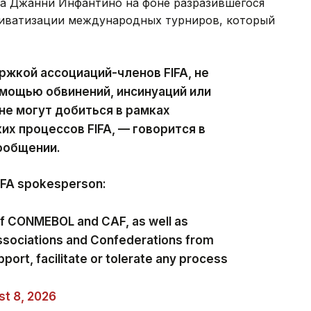
та Джанни Инфантино на фоне разразившегося
приватизации международных турниров, который
ржкой ассоциаций-членов FIFA, не
мощью обвинений, инсинуаций или
не могут добиться в рамках
х процессов FIFA, — говорится в
ообщении.
FIFA spokesperson:
of CONMEBOL and CAF, as well as
ssociations and Confederations from
pport, facilitate or tolerate any process
t 8, 2026