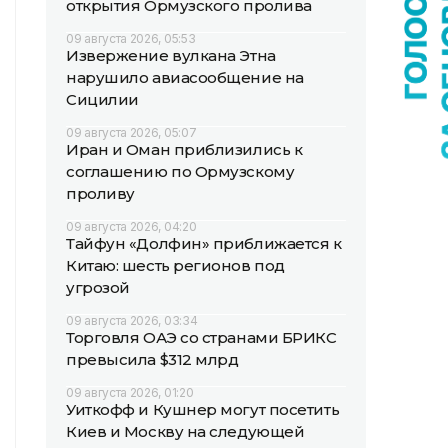
открытия Ормузского пролива
09 августа 2026, 05:53
Извержение вулкана Этна
нарушило авиасообщение на
Сицилии
09 августа 2026, 05:07
Иран и Оман приблизились к
соглашению по Ормузскому
проливу
09 августа 2026, 04:20
Тайфун «Долфин» приближается к
Китаю: шесть регионов под
угрозой
09 августа 2026, 03:34
Торговля ОАЭ со странами БРИКС
превысила $312 млрд
09 августа 2026, 01:20
Уиткофф и Кушнер могут посетить
Киев и Москву на следующей