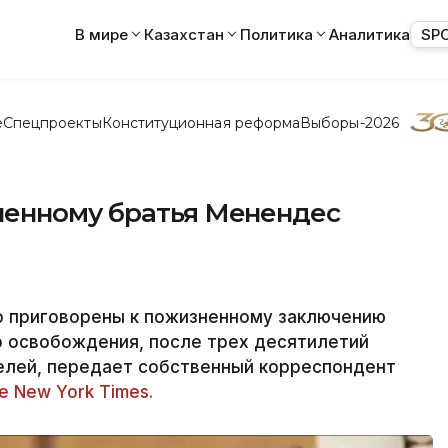
В мире
Казахстан
Политика
Аналитика
SP
е
Спецпроекты
Конституционная реформа
Выборы-2026
ненному братья Менендес
о приговорены к пожизненному заключению
 освобождения, после трех десятилетий
телей, передает собственный корреспондент
e New York Times.