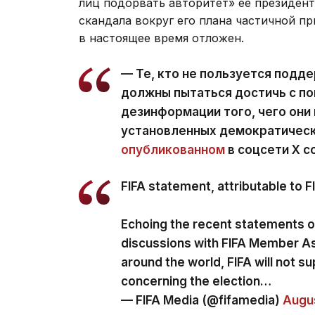
лиц подорвать авторитет» ее президен
скандала вокруг его плана частичной 
в настоящее время отложен.
— Те, кто не пользуется подде
должны пытаться достичь с по
дезинформации того, чего они 
установленных демократически
опубликованном
в соцсети Х с
FIFA statement, attributable to 
Echoing the recent statements 
discussions with FIFA Member A
around the world, FIFA will not su
concerning the election…
— FIFA Media (@fifamedia)
Augus