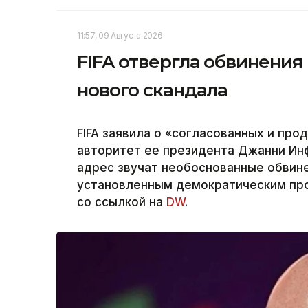
11:57, 09 Августа 2026
FIFA отвергла обвинения
нового скандала
FIFA заявила о «согласованных и пр
авторитет ее президента Джанни Инфа
адрес звучат необоснованные обвин
установленным демократическим проц
со ссылкой на
DW
.