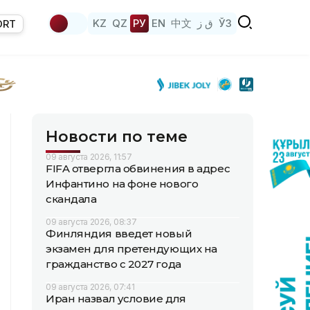
KZ
QZ
РУ
EN
中文
ق ز
ЎЗ
ORT
Новости по теме
09 августа 2026, 11:57
FIFA отвергла обвинения в адрес
Инфантино на фоне нового
скандала
09 августа 2026, 08:37
Финляндия введет новый
экзамен для претендующих на
гражданство с 2027 года
09 августа 2026, 07:41
Иран назвал условие для