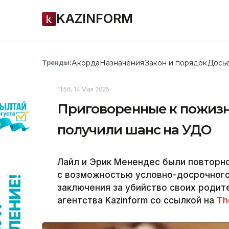
KAZINFORM
Акорда
Назначения
Закон и порядок
Дось
Тренды:
11:56, 14 Мая 2025
Приговоренные к пожиз
получили шанс на УДО
Лайл и Эрик Менендес были повторн
с возможностью условно-досрочного
заключения за убийство своих роди
агентства Kazinform со ссылкой на
Th