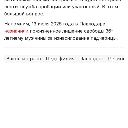
вести: служба пробации или участковый. В этом
большой вопрос.
Напомним, 13 июля 2026 года в Павлодаре
назначили
пожизненное лишение свободы 36-
летнему мужчины за изнасилование падчерицы.
Закон и право
Педофилия
Павлодар
Регион
Артём Викторов
Автор
01:06, 17 Июля 2026
За убийство и покушение на
убийство осудили на 16 лет
жительницу Экибастуза