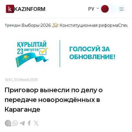
KAZINFORM
РУ
Выборы-2026
Конституционная реформа
Спецп
Тренды:
19:51, 30 Июня 2025
Приговор вынесли по делу о
передаче новорождённых в
Караганде