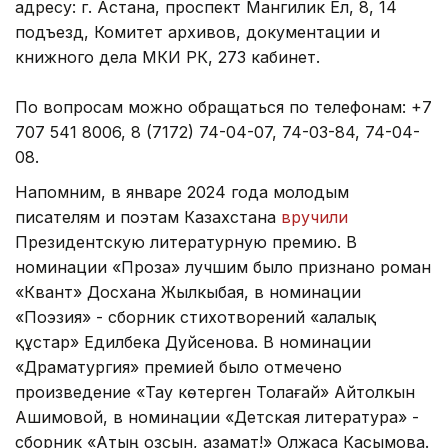
адресу: г. Астана, проспект Мангилик Ел, 8, 14
подъезд, Комитет архивов, документации и
книжного дела МКИ РК, 273 кабинет.
По вопросам можно обращаться по телефонам: +7
707 541 8006, 8 (7172) 74-04-07, 74-03-84, 74-04-
08.
Напомним, в январе 2024 года молодым
писателям и поэтам Казахстана
вручили
Президентскую литературную премию. В
номинации «Проза» лучшим было признано роман
«Квант» Досхана Жылкыбая, в номинации
«Поэзия» - сборник стихотворений «Қалалық
құстар» Едилбека Дуйсенова. В номинации
«Драматургия» премией было отмечено
произведение «Тау көтерген Толағай» Айтолкын
Ашимовой, в номинации «Детская литература» -
сборник «Атың озсын, азамат!» Олжаса Касымова.