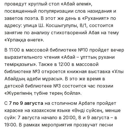
проведут круглый стол «Абай әлемі»,
посвященный популяризации слов назидания и
заветов поэта. В этот же день в «Руханият» по
адресу: улица Ш. Косшыгулулы, 8/1, состоится
занятие по анализу стихотворений Абая на тему
«Ұрпаққа өнеге».
В 11:00 в массовой библиотеке №10 пройдет вечер
выразительного чтения «Абай – ұлттың рухани
темірқазығы». Также в 12:00 в массовой
библиотеке №3 откроется книжная выставка «Ұлы
Абайдың әдеби мұрасы». В это же время в
детской библиотеке №3 состоится час поэзии
«Жүрегімнің түбіне терең бойла».
С
7 по 9 августа
на столичном Арбате пройдет
караоке на казахском языке «Әнді сүйсең, менше
сүй»: 7 августа начало в 20:00, 8 и 9 августа – в
19:00. В рамках мероприятия прозвучат песни