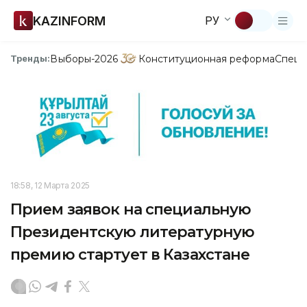
KAZINFORM
РУ
Выборы-2026
Конституционная реформа
Спецп
Тренды:
18:58, 12 Марта 2025
Прием заявок на специальную
Президентскую литературную
премию стартует в Казахстане