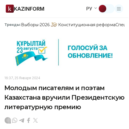
KAZINFORM
РУ
Выборы-2026
Конституционная реформа
Спецп
Тренды:
16:37, 25 Января 2024
Молодым писателям и поэтам
Казахстана вручили Президентскую
литературную премию