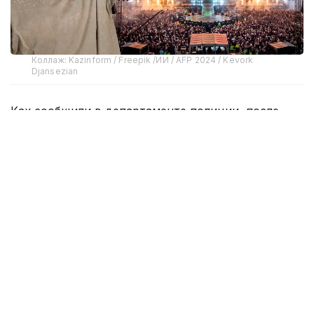
Коллаж: Kazinform / Freepik /ИИ / AFP 2024 / Kevork
Djansezian
Как сообщили в департаменте полиции, после
оплаты покупатель получает ваучер. 13 августа он
будет автоматически заменен на электронный
билет с уникальным QR-кодом.
В полиции особо подчеркнули, что до этой даты
готовых билетов с QR-кодами не существует.
Поэтому предложения приобрести такие билеты
«с рук», через социальные сети, мессенджеры или
другие неофициальные площадки могут быть
мошенническими.
— Перепродажа также возможна только