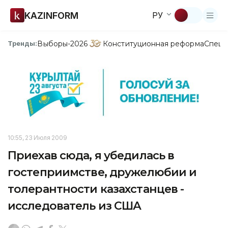
KAZINFORM
РУ
Выборы-2026
Конституционная реформа
Спецп
Тренды:
10:55, 23 Июля 2009
Приехав сюда, я убедилась в
гостеприимстве, дружелюбии и
толерантности казахстанцев -
исследователь из США