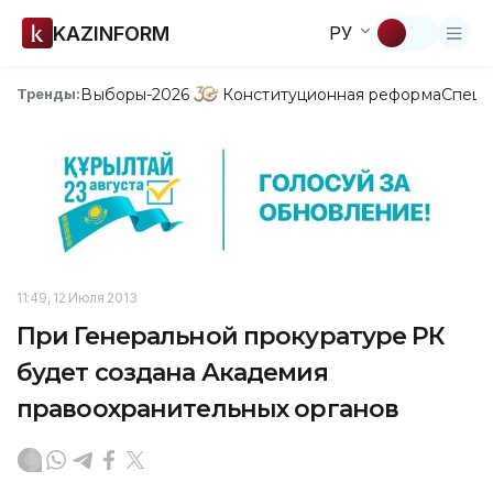
KAZINFORM
РУ
Выборы-2026
Конституционная реформа
Спецп
Тренды:
11:49, 12 Июля 2013
При Генеральной прокуратуре РК
будет создана Академия
правоохранительных органов