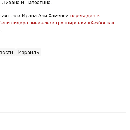
 Ливане и Палестине.
р аятолла Ирана Али Хаменеи
переведен в
бели лидера ливанской группировки «Хезболла»
.
вости
Израиль