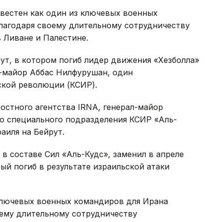
естен как один из ключевых военных
благодаря своему длительному сотрудничеству
 Ливане и Палестине.
рут, в котором погиб лидер движения «Хезболла»
л-майор Аббас Нилфурушан, один
кой революции (КСИР).
остного агентства IRNA, генерал-майор
о специального подразделения КСИР «Аль-
раиля на Бейрут.
 составе Сил «Аль-Кудс», заменил в апреле
ый погиб в результате израильской атаки
ключевых военных командиров для Ирана
оему длительному сотрудничеству