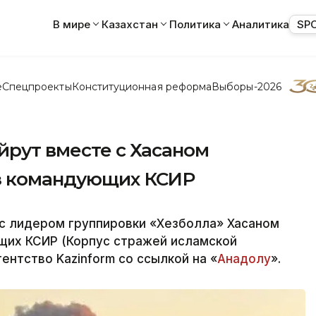
В мире
Казахстан
Политика
Аналитика
SP
е
Спецпроекты
Конституционная реформа
Выборы-2026
йрут вместе с Хасаном
из командующих КСИР
 с лидером группировки «Хезболла» Хасаном
щих КСИР (Корпус стражей исламской
ентство Kazinform со ссылкой на «
Анадолу
».