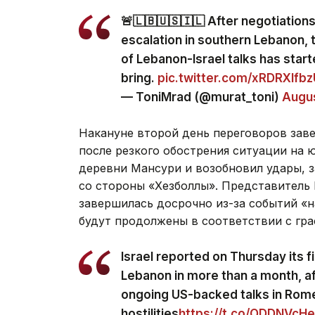
🚨🇱🇧🇺🇸🇮🇱 After negotiation
escalation in southern Lebanon, 
of Lebanon-Israel talks has start
bring.
pic.twitter.com/xRDRXlfb
— ToniMrad (@murat_toni)
Augus
Накануне второй день переговоров зав
после резкого обострения ситуации на 
деревни Мансури и возобновил удары, 
со стороны «Хезболлы». Представитель
завершилась досрочно из-за событий «н
будут продолжены в соответствии с гра
Israel reported on Thursday its fir
Lebanon in more than a month, af
ongoing US-backed talks in Rom
hostilities
https://t.co/ODDNVcH