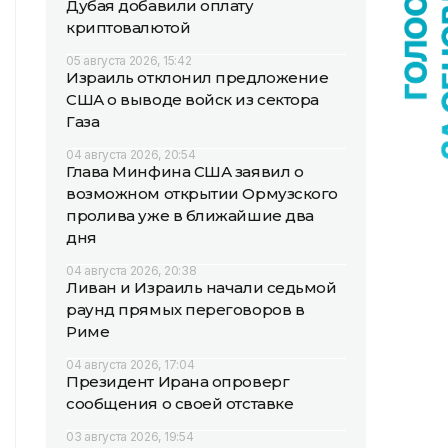
Дубая добавили оплату
криптовалютой
05 августа 2026, 15:42
Израиль отклонил предложение
США о выводе войск из сектора
Газа
04 августа 2026, 20:54
Глава Минфина США заявил о
возможном открытии Ормузского
пролива уже в ближайшие два
дня
04 августа 2026, 20:38
Ливан и Израиль начали седьмой
раунд прямых переговоров в
Риме
04 августа 2026, 17:04
Президент Ирана опроверг
сообщения о своей отставке
03 августа 2026, 19:54