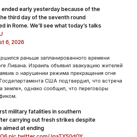
s ended early yesterday because of the
the third day of the seventh round
ed in Rome. We’ll see what today’s talks
zU
t 6, 2026
ершился раньше запланированного времени
юге Ливана. Израиль объявил эвакуацию жителей
заявив о нарушении режима прекращения огня
 Госдепартамента США подтвердил, что встреча
а земле», однако сообщил, что переговоры
фиком.
st military fatalities in southern
ter carrying out fresh strikes despite
e aimed at ending
eO6
pic.twitter.com/JgaTY50dOY