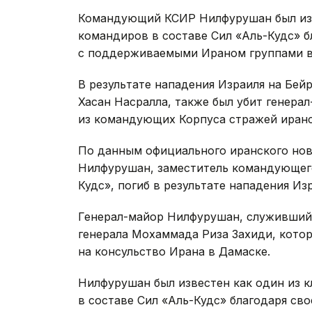
Командующий КСИР Нилфурушан был изв
командиров в составе Сил «Аль-Кудс» 
с поддерживаемыми Ираном группами в
В результате нападения Израиля на Бей
Хасан Насралла, также был убит генера
из командующих Корпуса стражей иранс
По данным официального иранского нов
Нилфурушан, заместитель командующег
Кудс», погиб в результате нападения Из
Генерал-майор Нилфурушан, служивший в
генерала Мохаммада Риза Захиди, котор
на консульство Ирана в Дамаске.
Нилфурушан был известен как один из 
в составе Сил «Аль-Кудс» благодаря св