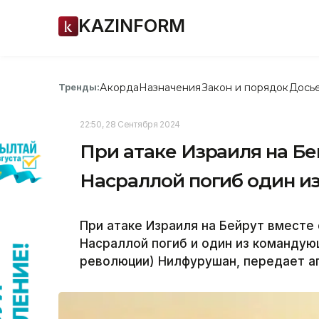
KAZINFORM
Акорда
Назначения
Закон и порядок
Дось
Тренды:
22:50, 28 Сентября 2024
При атаке Израиля на Бе
Насраллой погиб один 
При атаке Израиля на Бейрут вместе
Насраллой погиб и один из командую
революции) Нилфурушан, передает аг