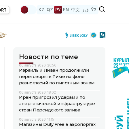
KZ
QZ
РУ
EN
中文
ق ز
ЎЗ
ORT
Новости по теме
06 августа 2026, 20:56
Израиль и Ливан продолжили
переговоры в Риме на фоне
разногласий по пилотным зонам
06 августа 2026, 18:02
Иран пригрозил ударами по
энергетической инфраструктуре
стран Персидского залива
06 августа 2026, 11:15
Магазины Duty Free в аэропортах