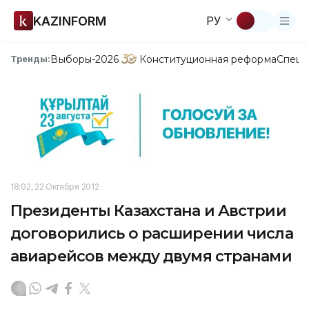
KAZINFORM
РУ
Выборы-2026
Конституционная реформа
Спецп
Тренды:
18:02, 22 Октября 2012
Президенты Казахстана и Австрии
договорились о расширении числа
авиарейсов между двумя странами