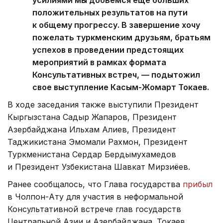
усилиями мы добьемся еще больших
положительных результатов на пути
к общему прогрессу. В завершение хочу
пожелать туркменским друзьям, братьям
успехов в проведении предстоящих
мероприятий в рамках формата
Консультативных встреч, — подытожил
свое выступление Касым-Жомарт Токаев.
В ходе заседания также выступили Президент
Кыргызстана Садыр Жапаров, Президент
Азербайджана Ильхам Алиев, Президент
Таджикистана Эмомали Рахмон, Президент
Туркменистана Сердар Бердымухамедов
и Президент Узбекистана Шавкат Мирзиёев.
Ранее сообщалось, что Глава государства
прибыл
в Чолпон-Ату для участия в неформальной
Консультативной встрече глав государств
Центральной Азии и Азербайджана. Токаев