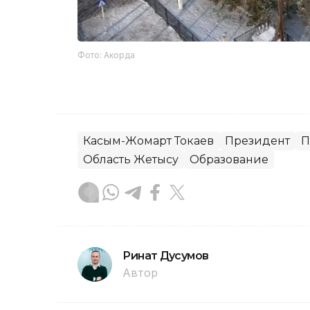
Фото: Акорда
Касым-Жомарт Токаев
Президент
П
Область Жетысу
Образование
Ринат Дусумов
Автор