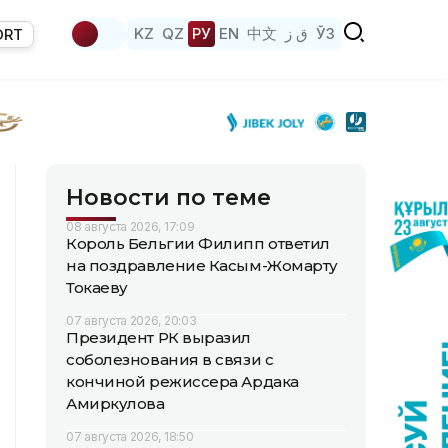
KZ
QZ
РУ
EN
中文
ق ز
ЎЗ
ORT
Новости по теме
08 августа 2026, 17:09
Король Бельгии Филипп ответил
на поздравление Касым-Жомарту
Токаеву
07 августа 2026, 20:03
Президент РК выразил
соболезнования в связи с
кончиной режиссера Ардака
Амиркулова
07 августа 2026, 18:50