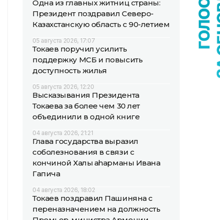
Одна из главных житниц страны:
Президент поздравил Северо-
Казахстанскую область с 90-летием
05 августа 2026, 17:07
Токаев поручил усилить
поддержку МСБ и повысить
доступность жилья
05 августа 2026, 12:20
Высказывания Президента
Токаева за более чем 30 лет
объединили в одной книге
04 августа 2026, 21:21
Глава государства выразил
соболезнования в связи с
кончиной Халық қаһарманы Ивана
Гапича
04 августа 2026, 18:02
Токаев поздравил Пашиняна с
переназначением на должность
Премьер-министра Армении