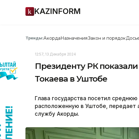
KAZINFORM
Акорда
Назначения
Закон и порядок
Дось
Тренды:
12:57, 13 Декабря 2024
Президенту РК показали
Токаева в Уштобе
Глава государства посетил среднюю
расположенную в Уштобе, передает а
службу Акорды.