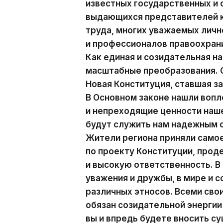
известных государственных и
выдающихся представителей к
труда, многих уважаемых личн
и профессионалов правоохран
Как единая и созидательная н
масштабные преобразования. С
Новая Конституция, ставшая з
В Основном законе нашли воп
и непреходящие ценности наше
будут служить нам надежным 
Жители региона приняли само
по проекту Конституции, про
и высокую ответственность. В
уважения и дружбы, в мире и 
различных этносов. Всеми св
обязан созидательной энергии 
вы и впредь будете вносить с