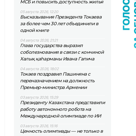
МСБ и повысить доступность жилья
05 августа 2026, 12:20
Высказывания Президента Токаева
за более чем 30 лет объединили в
одной книге
04 августа 2026, 21:21
Глава государства выразил
соболезнования в связи с кончиной
Халық қаһарманы Ивана Гапича
04 августа 2026, 18:02
Токаев поздравил Пашиняна с
переназначением на должность
Премьер-министра Армении
03 августа 2026, 15:29
Президенту Казахстана представили
работу автономного робота на
Международной олимпиаде по ИИ
03 августа 2026, 15:16
Ценность олимпиады — не только в