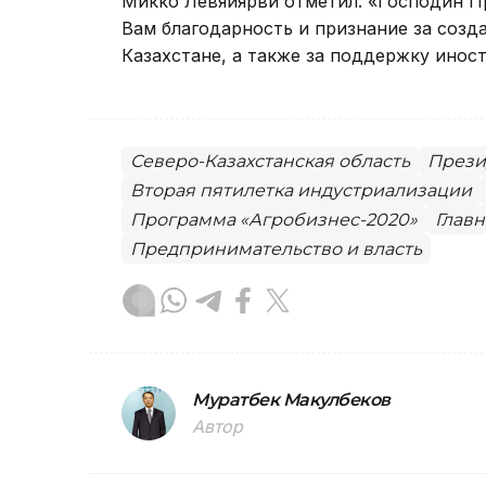
Микко Левяйярви отметил: «Господин Пр
Вам благодарность и признание за созд
Казахстане, а также за поддержку инос
Северо-Казахстанская область
Прези
Вторая пятилетка индустриализации
Программа «Агробизнес-2020»
Главн
Предпринимательство и власть
Муратбек Макулбеков
Автор