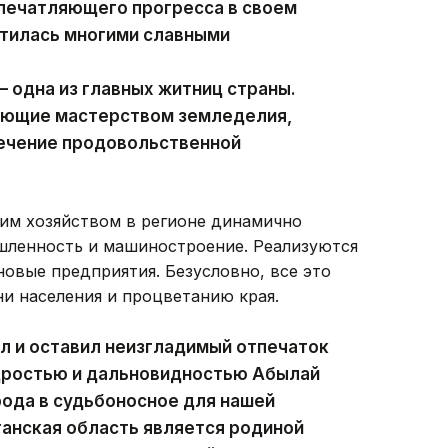
впечатляющего прогресса в своем
гатилась многими славными
 одна из главных житниц страны.
еющие мастерством земледелия,
печение продовольственной
ким хозяйством в регионе динамично
ленность и машиностроение. Реализуются
овые предприятия. Безусловно, все это
и населения и процветанию края.
л и оставил неизгладимый отпечаток
удростью и дальновидностью Абылай
рода в судьбоносное для нашей
анская область является родиной