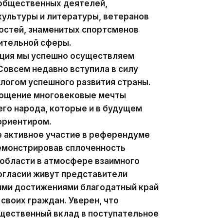
 общественных деятелей,
ультуры и литературы, ветеранов
остей, знаменитых спортсменов
ительной сферы.
ация мы успешно осуществляем
овсем недавно вступила в силу
алогом успешного развития страны.
лощение многовековые мечты
го народа, которые и в будущем
ориентиром.
е активное участие в референдуме
демонстрировав сплоченность
 области в атмосфере взаимного
согласии живут представители
оими достижениями благодатный край
своих граждан. Уверен, что
ущественный вклад в поступательное