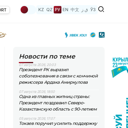
KZ
QZ
РУ
EN
中文
ق ز
ЎЗ
ORT
Новости по теме
07 августа 2026, 20:03
Президент РК выразил
соболезнования в связи с кончиной
режиссера Ардака Амиркулова
07 августа 2026, 18:50
Одна из главных житниц страны:
Президент поздравил Северо-
Казахстанскую область с 90-летием
05 августа 2026, 17:07
Токаев поручил усилить поддержку