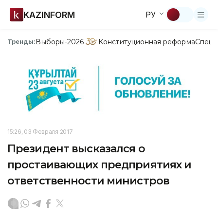
KAZINFORM
РУ
Выборы-2026
Конституционная реформа
Спецп
Тренды:
15:26, 03 Февраля 2017
Президент высказался о
простаивающих предприятиях и
ответственности министров