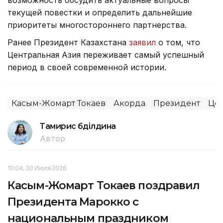
возможность обсудить актуальные вопросы
текущей повестки и определить дальнейшие
приоритеты многостороннего партнерства.
Ранее Президент Казахстана
заявил
о том, что
Центральная Азия переживает самый успешный
период в своей современной истории.
Касым-Жомарт Токаев
Акорда
Президент
Цен
Тамирис Әбділдина
Автор
10:04, 30 Июля 2026
Касым-Жомарт Токаев поздравил
Президента Марокко с
национальным праздником