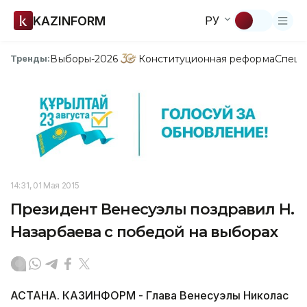
KAZINFORM
РУ
Выборы-2026
Конституционная реформа
Спецп
Тренды:
14:31, 01 Мая 2015
Президент Венесуэлы поздравил Н.
Назарбаева с победой на выборах
АСТАНА. КАЗИНФОРМ - Глава Венесуэлы Николас