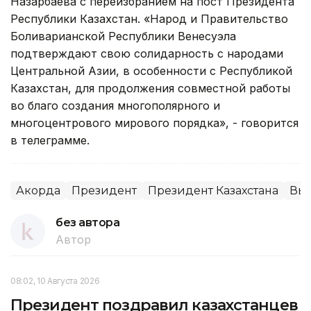
Назарбаева с переизбранием на пост Президента
Республики Казахстан. «Народ и Правительство
Боливарианской Республики Венесуэла
подтверждают свою солидарность с народами
Центральной Азии, в особенности с Республикой
Казахстан, для продолжения совместной работы
во благо создания многополярного и
многоцентрового мирового порядка», - говорится
в телеграмме.
Акорда
Президент
Президент Казахстана
Выб
без автора
Автор
08:02, 10 Августа 2026
Президент поздравил казахстанцев