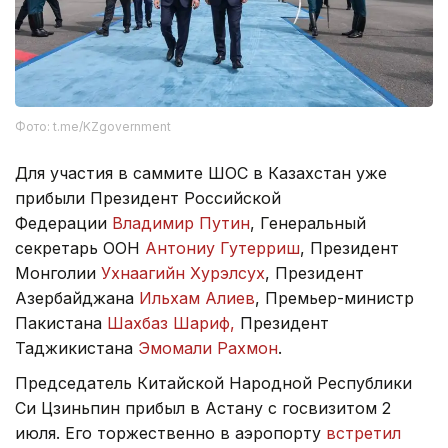
Фото: t.me/KZgovernment
Для участия в саммите ШОС в Казахстан уже
прибыли Президент Российской
Федерации
Владимир Путин
, Генеральный
секретарь ООН
Антониу Гутерриш
, Президент
Монголии
Ухнаагийн Хурэлсух
, Президент
Азербайджана
Ильхам Алиев
, Премьер-министр
Пакистана
Шахбаз Шариф,
Президент
Таджикистана
Эмомали Рахмон
.
Председатель Китайской Народной Республики
Си Цзиньпин прибыл в Астану с госвизитом 2
июля. Его торжественно в аэропорту
встретил