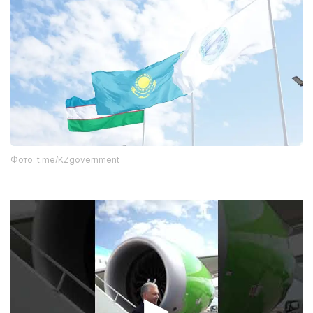
Фото: t.me/KZgovernment