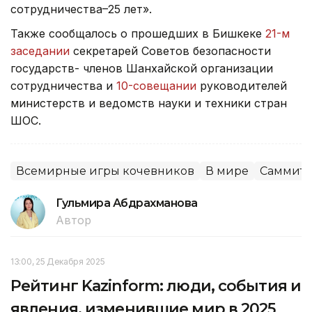
сотрудничества–25 лет».
Также сообщалось о прошедших в Бишкеке
21-м
заседании
секретарей Советов безопасности
государств- членов Шанхайской организации
сотрудничества и
10-совещании
руководителей
министерств и ведомств науки и техники стран
ШОС.
Всемирные игры кочевников
В мире
Саммит
Гульмира Абдрахманова
Автор
13:00, 25 Декабря 2025
Рейтинг Kazinform: люди, события и
явления, изменившие мир в 2025