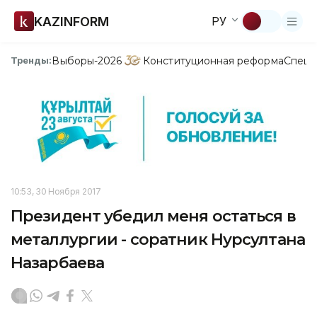
KAZINFORM
РУ
Выборы-2026
Конституционная реформа
Спецп
Тренды:
10:53, 30 Ноября 2017
Президент убедил меня остаться в
металлургии - соратник Нурсултана
Назарбаева