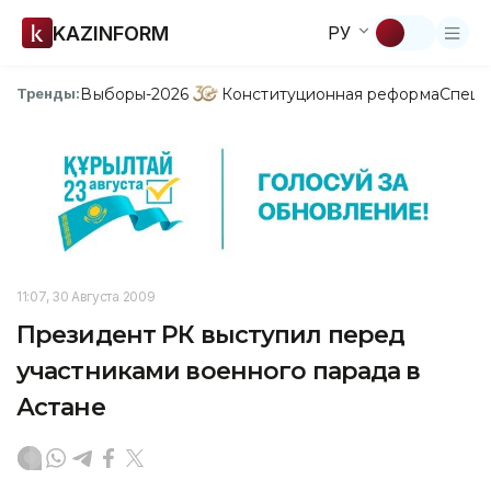
KAZINFORM
РУ
Выборы-2026
Конституционная реформа
Спецп
Тренды:
11:07, 30 Августа 2009
Президент РК выступил перед
участниками военного парада в
Астане