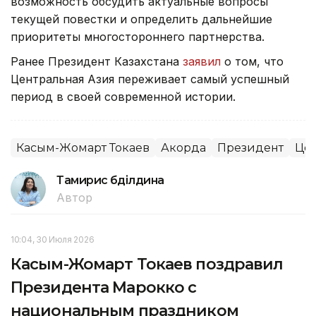
возможность обсудить актуальные вопросы
текущей повестки и определить дальнейшие
приоритеты многостороннего партнерства.
Ранее Президент Казахстана
заявил
о том, что
Центральная Азия переживает самый успешный
период в своей современной истории.
Касым-Жомарт Токаев
Акорда
Президент
Цен
Тамирис Әбділдина
Автор
10:04, 30 Июля 2026
Касым-Жомарт Токаев поздравил
Президента Марокко с
национальным праздником