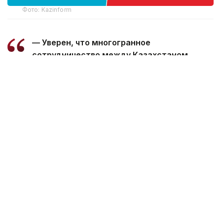
Фото: Kazinform
— Уверен, что многогранное
сотрудничество между Казахстаном
и Марокко, основанное на традиционной
дружбе и взаимной поддержке, будет
поступательно развиваться во благо
наших братских народов, — говорится
в телеграмме.
Президент пожелал Королю Мухаммеду
VI успехов в его ответственной деятельности,
а дружественному народу Марокко —
процветания и благополучия.