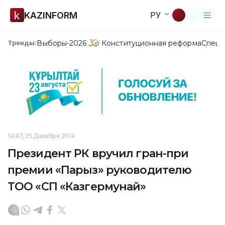
KAZINFORM
РУ
Выборы-2026
Конституционная реформа
Спецп
Тренды:
14:47, 25 Декабря 2014
Президент РК вручил гран-при
премии «Парыз» руководителю
ТОО «СП «Казгермунай»