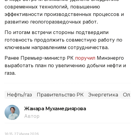
современных технологий, повышению
эффективности производственных процессов и
развитию геологоразведочных работ.
По итогам встречи стороны подтвердили
готовность продолжить совместную работу по
ключевым направлениям сотрудничества.
Ранее Премьер-министр РК
поручил
Минэнерго
выработать план по увеличению добычи нефти и
газа.
Нефть/газ
Правительство РК
Энергетика
Олжа
Жанара Мухамедиярова
Автор
16:15, 27 Июля 2026