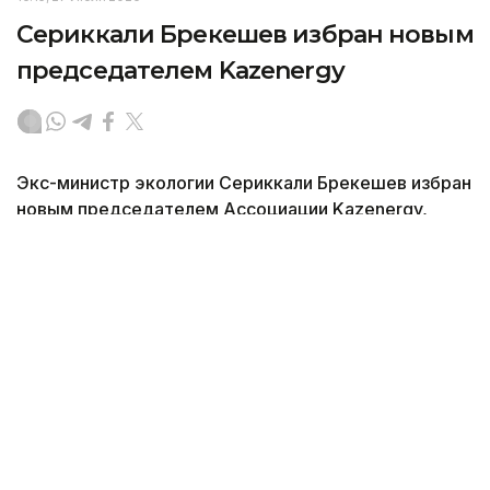
Сериккали Брекешев избран новым
председателем Kazenergy
Экс-министр экологии Сериккали Брекешев избран
новым председателем Ассоциации Kazenergy,
сменив на этом посту Болата Акчулакова,
передает Kazinform со ссылкой на пресс-службу
компании.