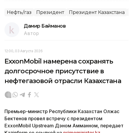
Нефть/газ
Президент
Президент Казахстана
В
Дамир Байманов
Автор
12:00, 03 Августа 2026
ExxonMobil намерена сохранять
долгосрочное присутствие в
нефтегазовой отрасли Казахстана
Премьер-министр Республики Казахстан Олжас
Бектенов провел встречу с президентом
ExxonMobil Upstream Дэном Амманном, передает
Kazinform со ссылкой на
primeminister.kz.